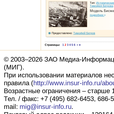
Тип:
Исторические
Тимофея Бегрова
Модель Бисм
подробнее
Предоставлено:
Тимофей Бегров
Страницы:
1
2
3
4
5
6
© 2003–2026 ЗАО Медиа-Информаци
(МИГ).
При использовании материалов не
правила (
http://www.insur-info.ru/abo
Возрастные ограничения – старше 1
Тел. / факс: +7 (495) 682-6453, 686-5
mail:
mig@insur-info.ru
.