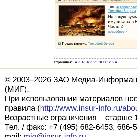
Тип:
Исторические
Тимофея Бегрова
На какую сум
имущества в Р
Часть 2
подробнее
Предоставлено:
Тимофей Бегров
Страницы:
4
5
6
7
8
9
10
11
12
© 2003–2026 ЗАО Медиа-Информаци
(МИГ).
При использовании материалов не
правила (
http://www.insur-info.ru/abo
Возрастные ограничения – старше 1
Тел. / факс: +7 (495) 682-6453, 686-5
mail:
mig@insur-info.ru
.