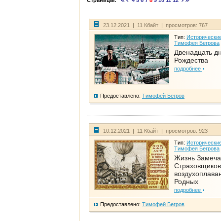
Страницы:
4
5
6
7
8
9
10
11
12
23.12.2021 | 11 Кбайт | просмотров: 767
Тип:
Исторические
Тимофея Бегрова
Двенадцать д
Рождества
подробнее
Предоставлено:
Тимофей Бегров
10.12.2021 | 11 Кбайт | просмотров: 923
Тип:
Исторические
Тимофея Бегрова
Жизнь Замеча
Страховщиков
воздухоплаван
Родных
подробнее
Предоставлено:
Тимофей Бегров