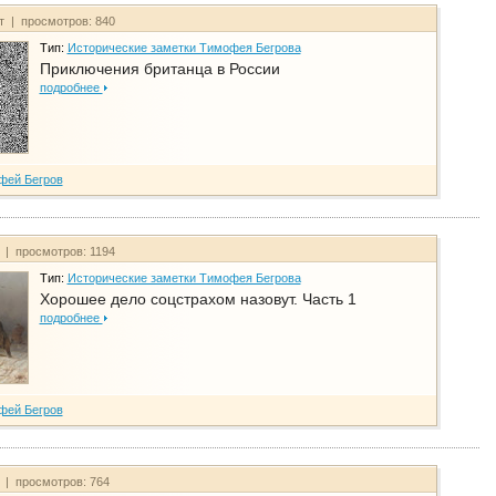
йт | просмотров: 840
Тип:
Исторические заметки Тимофея Бегрова
Приключения британца в России
подробнее
фей Бегров
т | просмотров: 1194
Тип:
Исторические заметки Тимофея Бегрова
Хорошее дело соцстрахом назовут. Часть 1
подробнее
фей Бегров
т | просмотров: 764