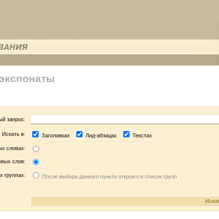
 экспонаты
ый запрос:
Искать в:
Заголовках
Лид-абзацах
Текстах
ых словах:
евых слов:
х группах:
После выбора данного пункта откроется список групп