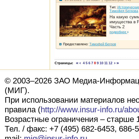
Тип:
Исторические
Тимофея Бегрова
На какую сум
имущества в Р
Часть 2
подробнее
Предоставлено:
Тимофей Бегров
Страницы:
4
5
6
7
8
9
10
11
12
© 2003–2026 ЗАО Медиа-Информаци
(МИГ).
При использовании материалов не
правила (
http://www.insur-info.ru/abo
Возрастные ограничения – старше 1
Тел. / факс: +7 (495) 682-6453, 686-5
mail:
mig@insur-info.ru
.