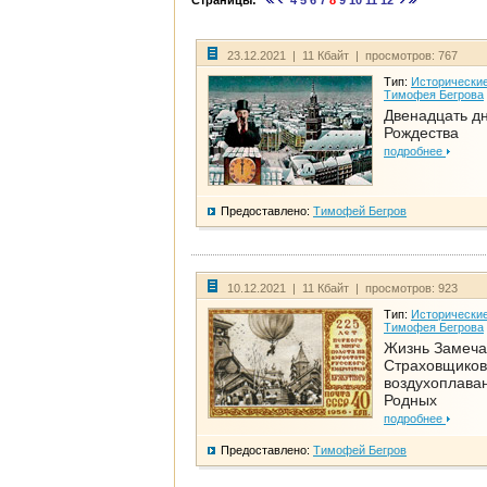
Страницы:
4
5
6
7
8
9
10
11
12
23.12.2021 | 11 Кбайт | просмотров: 767
Тип:
Исторические
Тимофея Бегрова
Двенадцать д
Рождества
подробнее
Предоставлено:
Тимофей Бегров
10.12.2021 | 11 Кбайт | просмотров: 923
Тип:
Исторические
Тимофея Бегрова
Жизнь Замеча
Страховщиков
воздухоплаван
Родных
подробнее
Предоставлено:
Тимофей Бегров