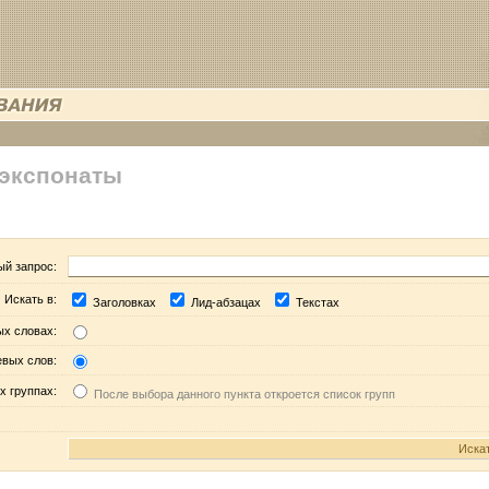
 экспонаты
ый запрос:
Искать в:
Заголовках
Лид-абзацах
Текстах
ых словах:
евых слов:
х группах:
После выбора данного пункта откроется список групп