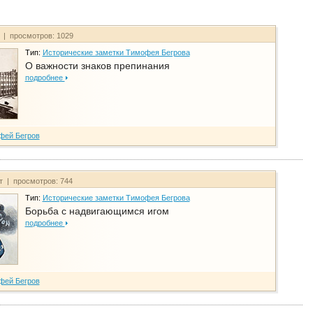
т | просмотров: 1029
Тип:
Исторические заметки Тимофея Бегрова
О важности знаков препинания
подробнее
фей Бегров
йт | просмотров: 744
Тип:
Исторические заметки Тимофея Бегрова
Борьба с надвигающимся игом
подробнее
фей Бегров