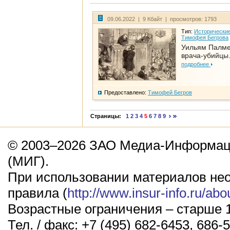
09.06.2022 | 9 Кбайт | просмотров: 1793
Тип:
Исторические
Тимофея Бегрова
Уильям Палме
врача-убийцы.
подробнее
Предоставлено:
Тимофей Бегров
Страницы:
1
2
3
4
5
6
7
8
9
© 2003–2026 ЗАО Медиа-Информаци
(МИГ).
При использовании материалов не
правила (
http://www.insur-info.ru/abo
Возрастные ограничения – старше 1
Тел. / факс: +7 (495) 682-6453, 686-5