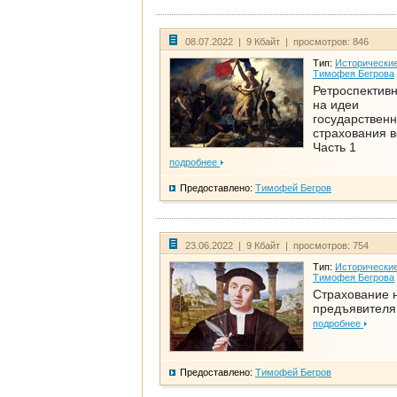
08.07.2022 | 9 Кбайт | просмотров: 846
Тип:
Исторические
Тимофея Бегрова
Ретроспективн
на идеи
государственн
страхования 
Часть 1
подробнее
Предоставлено:
Тимофей Бегров
23.06.2022 | 9 Кбайт | просмотров: 754
Тип:
Исторические
Тимофея Бегрова
Страхование 
предъявителя
подробнее
Предоставлено:
Тимофей Бегров