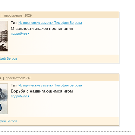
т | просмотров: 1029
Тип:
Исторические заметки Тимофея Бегрова
О важности знаков препинания
подробнее
фей Бегров
йт | просмотров: 745
Тип:
Исторические заметки Тимофея Бегрова
Борьба с надвигающимся игом
подробнее
фей Бегров