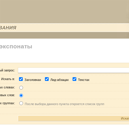
 экспонаты
ый запрос:
Искать в:
Заголовках
Лид-абзацах
Текстах
ых словах:
евых слов:
х группах:
После выбора данного пункта откроется список групп