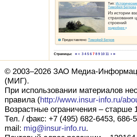
Тип:
Исторические
Тимофея Бегрова
Из истории вз
страхования 
строений
подробнее
Предоставлено:
Тимофей Бегров
Страницы:
3
4
5
6
7
8
9
10
11
© 2003–2026 ЗАО Медиа-Информаци
(МИГ).
При использовании материалов не
правила (
http://www.insur-info.ru/abo
Возрастные ограничения – старше 1
Тел. / факс: +7 (495) 682-6453, 686-5
mail:
mig@insur-info.ru
.