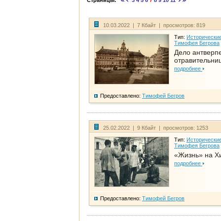
Страницы:
3
4
5
6
7
8
9
10
11
10.03.2022 | 7 Кбайт | просмотров: 819
Тип:
Исторические
Тимофея Бегрова
Дело антверп
отравительни
подробнее
Предоставлено:
Тимофей Бегров
25.02.2022 | 9 Кбайт | просмотров: 1253
Тип:
Исторические
Тимофея Бегрова
«Жизнь» на Х
подробнее
Предоставлено:
Тимофей Бегров