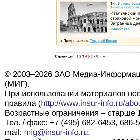
Тип:
Исторические
Тимофея Бегрова
Итальянский п
страховой мо
Заграница да
подробнее
Предоставлено:
Тимофей Бегров
Страницы:
1
2
3
4
5
6
7
8
© 2003–2026 ЗАО Медиа-Информаци
(МИГ).
При использовании материалов не
правила (
http://www.insur-info.ru/abo
Возрастные ограничения – старше 1
Тел. / факс: +7 (495) 682-6453, 686-5
mail:
mig@insur-info.ru
.