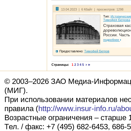
13.04.2023 | 6 Кбайт | просмотров: 1298
Тип:
Исторические
Тимофея Бегрова
Страховая кас
дореволюцио
России. Часть
подробнее
Предоставлено:
Тимофей Бегров
Страницы:
1
2
3
4
5
© 2003–2026 ЗАО Медиа-Информаци
(МИГ).
При использовании материалов не
правила (
http://www.insur-info.ru/abo
Возрастные ограничения – старше 1
Тел. / факс: +7 (495) 682-6453, 686-5