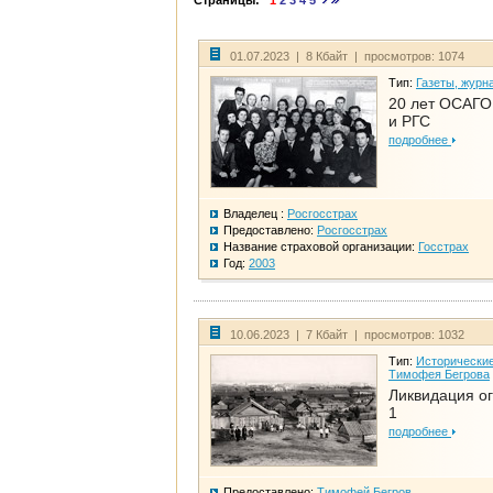
Страницы:
1
2
3
4
5
01.07.2023 | 8 Кбайт | просмотров: 1074
Тип:
Газеты, журн
20 лет ОСАГО.
и РГС
подробнее
Владелец :
Росгосстрах
Предоставлено:
Росгосстрах
Название страховой организации:
Госстрах
Год:
2003
10.06.2023 | 7 Кбайт | просмотров: 1032
Тип:
Исторические
Тимофея Бегрова
Ликвидация ог
1
подробнее
Предоставлено:
Тимофей Бегров