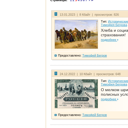
Страницы:
1
2
3
4
5
6
7
13.01.2023 | 8 Кбайт | просмотров: 826
Тип:
Исторические
Тимофея Бегрова
Хлеба и соци
страхования!
подробнее
Предоставлено:
Тимофей Бегров
24.12.2022 | 10 Кбайт | просмотров: 648
Тип:
Исторические
Тимофея Бегрова
О мелком шр
полисных усл
подробнее
Предоставлено:
Тимофей Бегров