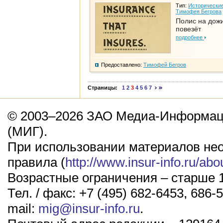
Тип:
Исторические
Тимофея Бегрова
Полис на дож
повезёт
подробнее
Предоставлено:
Тимофей Бегров
Страницы:
1
2
3
4
5
6
7
© 2003–2026 ЗАО Медиа-Информаци
(МИГ).
При использовании материалов не
правила (
http://www.insur-info.ru/abo
Возрастные ограничения – старше 1
Тел. / факс: +7 (495) 682-6453, 686-5
mail:
mig@insur-info.ru
.