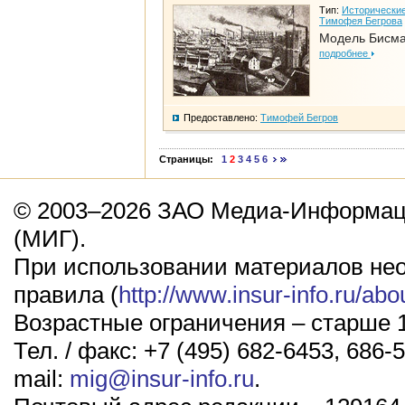
Тип:
Исторические
Тимофея Бегрова
Модель Бисм
подробнее
Предоставлено:
Тимофей Бегров
Страницы:
1
2
3
4
5
6
© 2003–2026 ЗАО Медиа-Информаци
(МИГ).
При использовании материалов не
правила (
http://www.insur-info.ru/abo
Возрастные ограничения – старше 1
Тел. / факс: +7 (495) 682-6453, 686-5
mail:
mig@insur-info.ru
.