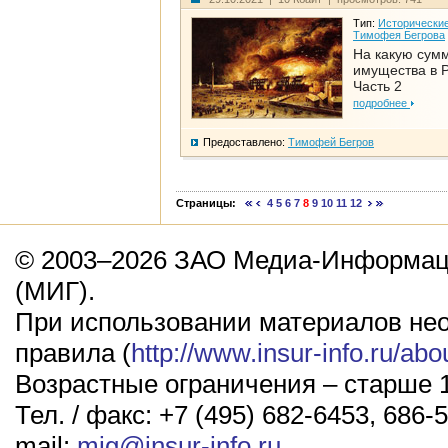
Тип:
Исторические
Тимофея Бегрова
На какую сум
имущества в Р
Часть 2
подробнее
Предоставлено:
Тимофей Бегров
Страницы:
4
5
6
7
8
9
10
11
12
© 2003–2026 ЗАО Медиа-Информаци
(МИГ).
При использовании материалов не
правила (
http://www.insur-info.ru/abo
Возрастные ограничения – старше 1
Тел. / факс: +7 (495) 682-6453, 686-5
mail:
mig@insur-info.ru
.