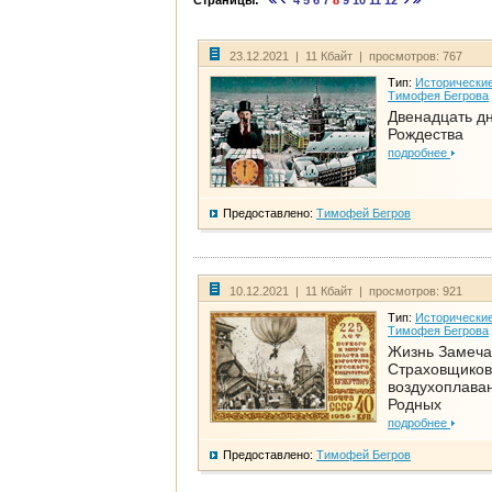
Страницы:
4
5
6
7
8
9
10
11
12
23.12.2021 | 11 Кбайт | просмотров: 767
Тип:
Исторические
Тимофея Бегрова
Двенадцать д
Рождества
подробнее
Предоставлено:
Тимофей Бегров
10.12.2021 | 11 Кбайт | просмотров: 921
Тип:
Исторические
Тимофея Бегрова
Жизнь Замеча
Страховщиков
воздухоплаван
Родных
подробнее
Предоставлено:
Тимофей Бегров