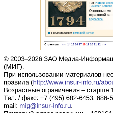
Тип:
Исторические
Тимофея Бегрова
Огненные мет
страховой за
подробнее
Предоставлено:
Тимофей Бегров
Страницы:
14
15
16
17
18
19
20
21
22
© 2003–2026 ЗАО Медиа-Информаци
(МИГ).
При использовании материалов не
правила (
http://www.insur-info.ru/abo
Возрастные ограничения – старше 1
Тел. / факс: +7 (495) 682-6453, 686-5
mail:
mig@insur-info.ru
.