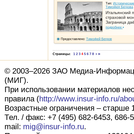
Тип:
Исторические
Тимофея Бегрова
Итальянский п
страховой мо
Заграница да
подробнее
Предоставлено:
Тимофей Бегров
Страницы:
1
2
3
4
5
6
7
8
© 2003–2026 ЗАО Медиа-Информаци
(МИГ).
При использовании материалов не
правила (
http://www.insur-info.ru/abo
Возрастные ограничения – старше 1
Тел. / факс: +7 (495) 682-6453, 686-5
mail:
mig@insur-info.ru
.