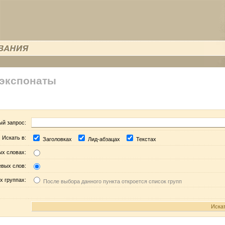
 экспонаты
ый запрос:
Искать в:
Заголовках
Лид-абзацах
Текстах
ых словах:
евых слов:
х группах:
После выбора данного пункта откроется список групп