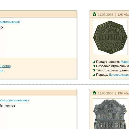
11.06.2008 | 125 Кб
оригинальная)
во
Предоставлено:
Мари
бщество
Название страховой о
ия
Тип страховой органи
Период:
До революци
11.06.2008 | 136 Кб
ска (оригинальная)
бщество