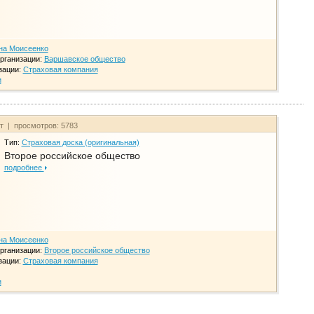
на Моисеенко
рганизации:
Варшавское общество
зации:
Страховая компания
и
йт | просмотров: 5783
Тип:
Страховая доска (оригинальная)
Второе российское общество
подробнее
на Моисеенко
рганизации:
Второе российское общество
зации:
Страховая компания
и