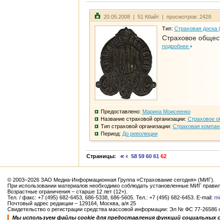
20.05.2008 | 51 Кбайт | просмотров: 2428
Тип:
Страховая доска 
Страховое общест
подробнее
Предоставлено:
Марина Моисеенко
Название страховой организации:
Страховое о
Тип страховой организации:
Страховая компан
Период:
До революции
Страницы:
58
59
60
61
62
© 2003–2026 ЗАО Медиа-Информационная Группа «Страхование сегодня» (МИГ).
При использовании материалов необходимо соблюдать установленные МИГ правил
Возрастные ограничения – старше 12 лет (12+).
Тел. / факс: +7 (495) 682-6453, 686-5338, 686-5605. Тел.: +7 (495) 682-6453. E-mail:
mi
Почтовый адрес редакции – 129164, Москва, а/я 25
Свидетельство о регистрации средства массовой информации: Эл № ФС 77-26586 от
Мы используем файлы cookie для предоставления функций социальных 