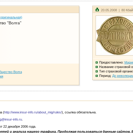
20.05.2008 | 80 Кба
(оригинальная)
во "Волга"
Предоставлено:
Мари
Название страховой о
Тип страховой органи
бщество Волга
Период:
До революци
ия
а (
http://www.insur-info.ru/about_mig/rules/
), ссылка обязательна.
g@insur-info.ru
.
 22 декабря 2006 года.
сетей и анализа нашего трафика. Продолжая пользоваться данным сайтом, 