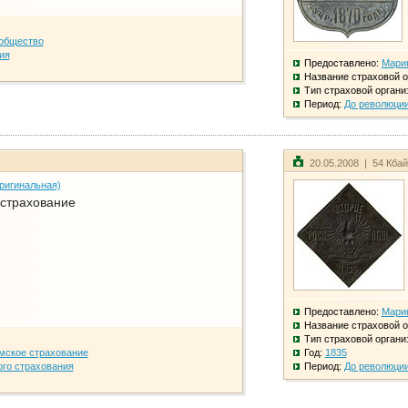
общество
ия
Предоставлено:
Мари
Название страховой о
Тип страховой органи
Период:
До революци
20.05.2008 | 54 Кба
ригинальная)
 страхование
Предоставлено:
Мари
Название страховой о
Тип страховой органи
мское страхование
Год:
1835
го страхования
Период:
До революци