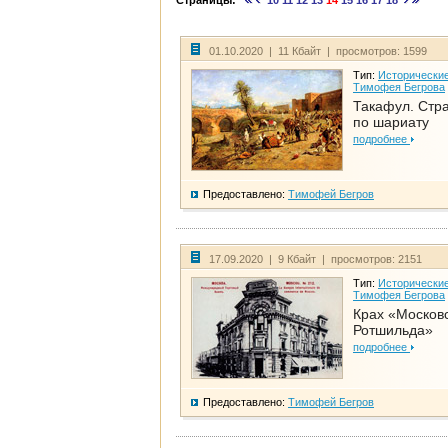
Страницы:
10
11
12
13
14
15
16
17
18
01.10.2020 | 11 Кбайт | просмотров: 1599
Тип:
Исторические
Тимофея Бегрова
Такафул. Стр
по шариату
подробнее
Предоставлено:
Тимофей Бегров
17.09.2020 | 9 Кбайт | просмотров: 2151
Тип:
Исторические
Тимофея Бегрова
Крах «Москов
Ротшильда»
подробнее
Предоставлено:
Тимофей Бегров