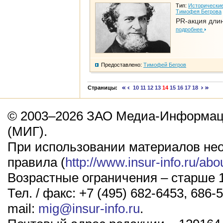
Тип:
Исторические
Тимофея Бегрова
PR-акция дли
подробнее
Предоставлено:
Тимофей Бегров
Страницы:
10
11
12
13
14
15
16
17
18
© 2003–2026 ЗАО Медиа-Информаци
(МИГ).
При использовании материалов не
правила (
http://www.insur-info.ru/abo
Возрастные ограничения – старше 1
Тел. / факс: +7 (495) 682-6453, 686-5
mail:
mig@insur-info.ru
.