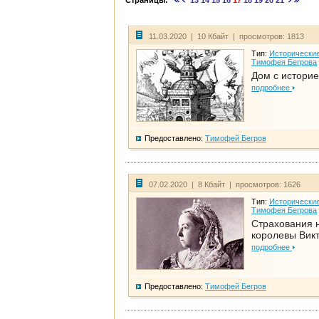
Страницы:
13
14
15
16
17
18
19
20
21
11.03.2020 | 10 Кбайт | просмотров: 1813
Тип:
Исторические
Тимофея Бегрова
Дом с историе
подробнее
Предоставлено:
Тимофей Бегров
07.02.2020 | 8 Кбайт | просмотров: 1626
Тип:
Исторические
Тимофея Бегрова
Страхования 
королевы Вик
подробнее
Предоставлено:
Тимофей Бегров