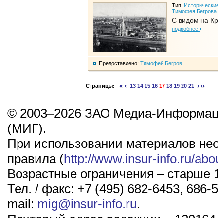
Тип:
Исторические
Тимофея Бегрова
С видом на К
подробнее
Предоставлено:
Тимофей Бегров
Страницы:
13
14
15
16
17
18
19
20
21
© 2003–2026 ЗАО Медиа-Информаци
(МИГ).
При использовании материалов не
правила (
http://www.insur-info.ru/abo
Возрастные ограничения – старше 1
Тел. / факс: +7 (495) 682-6453, 686-5
mail:
mig@insur-info.ru
.