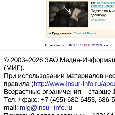
Тип:
Исторические
Тимофея Бегрова
Поджог по ми
договору
подробнее
Предоставлено:
Тимофей Бегров
Страницы:
16
17
18
19
20
21
22
23
24
© 2003–2026 ЗАО Медиа-Информаци
(МИГ).
При использовании материалов не
правила (
http://www.insur-info.ru/abo
Возрастные ограничения – старше 1
Тел. / факс: +7 (495) 682-6453, 686-5
mail:
mig@insur-info.ru
.