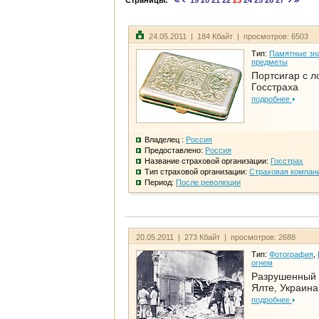
Страницы:
19
20
21
22
23
24
25
26
27
24.05.2011 | 184 Кбайт | просмотров: 6503
Тип:
Памятные зна
предметы
Портсигар с л
Госстраха
подробнее
Владелец :
Россия
Предоставлено:
Россия
Название страховой организации:
Госстрах
Тип страховой организации:
Страховая компан
Период:
После революции
20.05.2011 | 273 Кбайт | просмотров: 2688
Тип:
Фотография
,
огнем
Разрушенный 
Ялте, Украина
подробнее