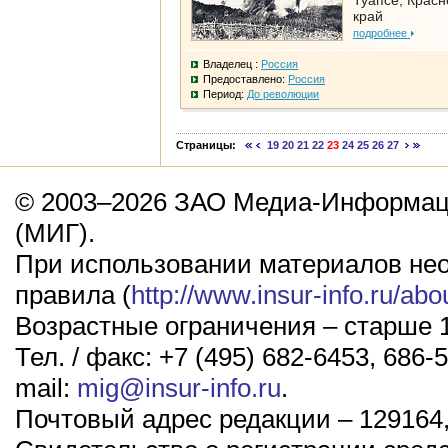
Туапсе, Крас
край
подробнее
Владелец :
Россия
Предоставлено:
Россия
Период:
До революции
Страницы:
19
20
21
22
23
24
25
26
27
© 2003–2026 ЗАО Медиа-Информаци
(МИГ).
При использовании материалов не
правила (
http://www.insur-info.ru/abo
Возрастные ограничения – старше 1
Тел. / факс: +7 (495) 682-6453, 686-5
mail:
mig@insur-info.ru
.
Почтовый адрес редакции – 129164,