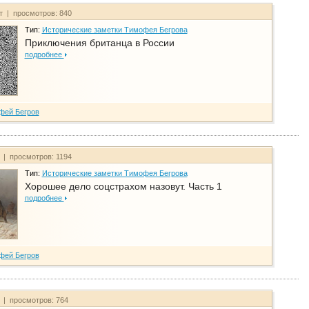
йт | просмотров: 840
Тип:
Исторические заметки Тимофея Бегрова
Приключения британца в России
подробнее
фей Бегров
т | просмотров: 1194
Тип:
Исторические заметки Тимофея Бегрова
Хорошее дело соцстрахом назовут. Часть 1
подробнее
фей Бегров
т | просмотров: 764