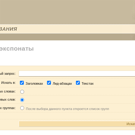
 экспонаты
ый запрос:
Искать в:
Заголовках
Лид-абзацах
Текстах
ых словах:
евых слов:
х группах:
После выбора данного пункта откроется список групп