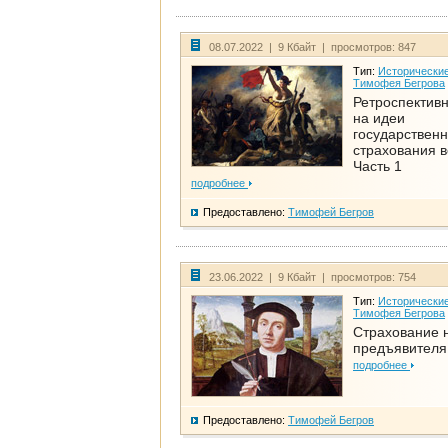
08.07.2022 | 9 Кбайт | просмотров: 847
Тип:
Исторические
Тимофея Бегрова
Ретроспективн
на идеи
государственн
страхования 
Часть 1
подробнее
Предоставлено:
Тимофей Бегров
23.06.2022 | 9 Кбайт | просмотров: 754
Тип:
Исторические
Тимофея Бегрова
Страхование 
предъявителя
подробнее
Предоставлено:
Тимофей Бегров