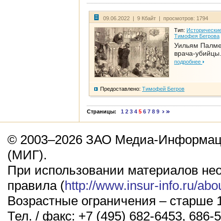
09.06.2022 | 9 Кбайт | просмотров: 1794
Тип:
Исторические
Тимофея Бегрова
Уильям Палме
врача-убийцы.
подробнее
Предоставлено:
Тимофей Бегров
Страницы:
1
2
3
4
5
6
7
8
9
© 2003–2026 ЗАО Медиа-Информаци
(МИГ).
При использовании материалов не
правила (
http://www.insur-info.ru/abo
Возрастные ограничения – старше 1
Тел. / факс: +7 (495) 682-6453, 686-5