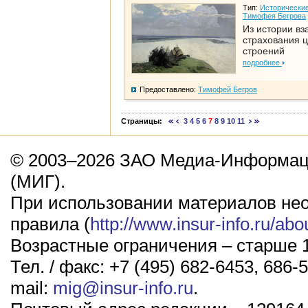
Тип:
Исторические
Тимофея Бегрова
Из истории вз
страхования 
строений
подробнее
Предоставлено:
Тимофей Бегров
Страницы:
3
4
5
6
7
8
9
10
11
© 2003–2026 ЗАО Медиа-Информаци
(МИГ).
При использовании материалов не
правила (
http://www.insur-info.ru/abo
Возрастные ограничения – старше 1
Тел. / факс: +7 (495) 682-6453, 686-5
mail:
mig@insur-info.ru
.