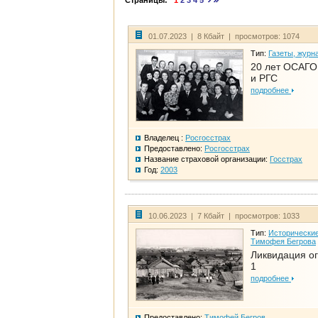
Страницы:
1
2
3
4
5
01.07.2023 | 8 Кбайт | просмотров: 1074
Тип:
Газеты, журн
20 лет ОСАГО.
и РГС
подробнее
Владелец :
Росгосстрах
Предоставлено:
Росгосстрах
Название страховой организации:
Госстрах
Год:
2003
10.06.2023 | 7 Кбайт | просмотров: 1033
Тип:
Исторические
Тимофея Бегрова
Ликвидация ог
1
подробнее
Предоставлено:
Тимофей Бегров