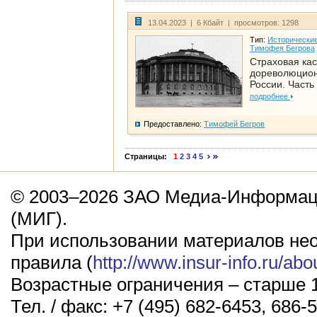
13.04.2023 | 6 Кбайт | просмотров: 1298
Тип:
Исторические
Тимофея Бегрова
Страховая кас
дореволюцио
России. Часть
подробнее
Предоставлено:
Тимофей Бегров
Страницы:
1
2
3
4
5
© 2003–2026 ЗАО Медиа-Информаци
(МИГ).
При использовании материалов не
правила (
http://www.insur-info.ru/abo
Возрастные ограничения – старше 1
Тел. / факс: +7 (495) 682-6453, 686-5