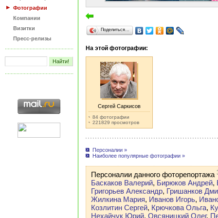
Фотографии
Компании
Визитки
Поделиться…
Пресс-релизы
На этой фотографии:
Сергей Саркисов
84 фотографии
221829 просмотров
Персоналии »
Наиболее популярные фотографии »
Персоналии данного фоторепортажа
Баскаков Валерий
,
Бирюков Андрей
,
Григорьев Александр
,
Гришанков Дми
Жилкина Мария
,
Иванов Игорь
,
Иван
Козлитин Сергей
,
Крючкова Ольга
,
К
Нехайчук Юрий
,
Овсяницкий Олег
,
П