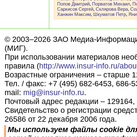
Попов Дмитрий
,
Порватов Михаил
,
П
Саркисов Сергей
,
Склярова Вера
,
Со
Ханжин Максим
,
Шкуматов Петр
,
Яни
© 2003–2026 ЗАО Медиа-Информаци
(МИГ).
При использовании материалов нео
правила (
http://www.insur-info.ru/abou
Возрастные ограничения – старше 12
Тел. / факс: +7 (495) 682-6453, 686-5
mail:
mig@insur-info.ru
.
Почтовый адрес редакции – 129164, 
Свидетельство о регистрации средс
26586 от 22 декабря 2006 года.
Мы используем файлы cookie дл