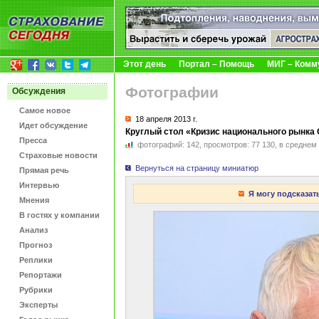
Этот день
Портал – Помощь
МИГ – Комм
Фотографии
Обсуждения
Самое новое
18 апреля
2013 г.
Идет обсуждение
Круглый стол «Кризис национального рынка О
Пресса
фотографий:
142
,
просмотров:
77 130
,
в среднем
Страховые новости
Вернуться на страницу миниатюр
Прямая речь
Интервью
Я могу подсказат
Мнения
В гостях у компании
Анализ
Прогноз
Реплики
Репортажи
Рубрики
Эксперты