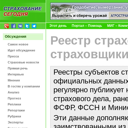
Этот день
Портал – Помощь
МИГ – Комм
Реестр стра
Обсуждения
Самое новое
страховщики
Идет обсуждение
Пресса
Страховые новости
Прямая речь
Реестры субъектов с
Интервью
официальных данных 
Мнения
В гостях у компании
регулярно публикует 
Анализ
страхового дела, ра
Прогноз
Реплики
ФСФР, ФССН и Минис
Репортажи
Эти данные дополняю
Рубрики
Эксперты
заимствованными из