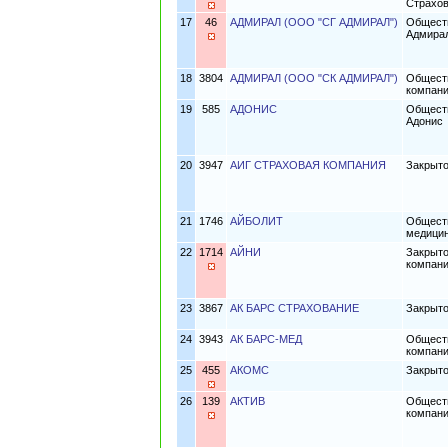
Страхо
17
46
АДМИРАЛ (ООО "СГ АДМИРАЛ")
Обществ
Адмира
18
3804
АДМИРАЛ (ООО "СК АДМИРАЛ")
Обществ
компан
19
585
АДОНИС
Обществ
Адонис
20
3947
АИГ СТРАХОВАЯ КОМПАНИЯ
Закрыто
21
1746
АЙБОЛИТ
Обществ
медицин
22
1714
АЙНИ
Закрыто
компани
23
3867
АК БАРС СТРАХОВАНИЕ
Закрыт
24
3943
АК БАРС-МЕД
Обществ
компан
25
455
АКОМС
Закрыто
26
139
АКТИВ
Обществ
компани