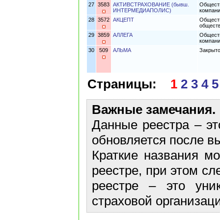
27
3583
АКТИВСТРАХОВАНИЕ (бывш.
Обществ
ИНТЕРМЕДИАПОЛИС)
компан
28
3572
АКЦЕПТ
Обществ
обществ
29
3859
АЛЛЕГА
Обществ
компани
30
509
АЛЬМА
Закрыто
Страницы:
1
2
3
4
5
Важные замечания.
Данные реестра – эт
обновляется после в
Краткие названия м
реестре, при этом сл
реестре – это уни
страховой организаци