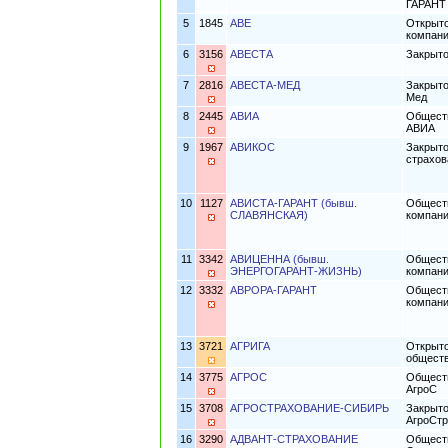
ГАРАНТ
5
1845
АВЕ
Открыто
компан
6
3156
АВЕСТА
Закрыто
7
2816
АВЕСТА-МЕД
Закрыто
Мед
8
2445
АВИА
Обществ
АВИА
9
1967
АВИКОС
Закрыто
страхо
10
1127
АВИСТА-ГАРАНТ (бывш.
Обществ
СЛАВЯНСКАЯ)
компан
11
3342
АВИЦЕННА (бывш.
Обществ
ЭНЕРГОГАРАНТ-ЖИЗНЬ)
компани
12
3332
АВРОРА-ГАРАНТ
Обществ
компан
13
3721
АГРИГА
Открыто
общест
14
3775
АГРОС
Обществ
АгроС
15
3708
АГРОСТРАХОВАНИЕ-СИБИРЬ
Закрыто
АгроСтр
16
3290
АДВАНТ-СТРАХОВАНИЕ
Обществ