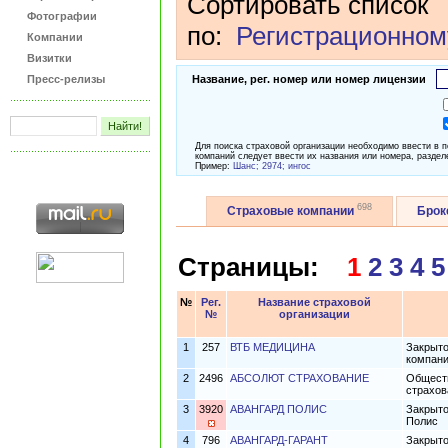
Сортировать список
Фотографии
по:
Регистрационном
Компании
Визитки
Пресс-релизы
Название, рег. номер или номер лицензии
Для поиска страховой организации необходимо ввести в 
компаний следует ввести их названия или номера, раздел
Пример:
Шанс; 2974; ингос
698
Страховые компании
Бро
Страницы:
1
2
3
4
5
№
Рег.
Название страховой
№
организации
1
257
ВТБ МЕДИЦИНА
Закрыто
компани
2
2496
АБСОЛЮТ СТРАХОВАНИЕ
Обществ
страхов
3
3920
АВАНГАРД ПОЛИС
Закрыто
Полис
4
796
АВАНГАРД-ГАРАНТ
Закрыто