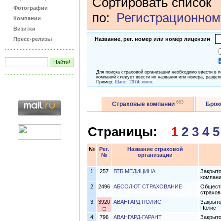
Сортировать список
Фотографии
по:
Регистрационном
Компании
Визитки
Пресс-релизы
Название, рег. номер или номер лицензии
Для поиска страховой организации необходимо ввести в 
компаний следует ввести их названия или номера, раздел
Пример:
Шанс; 2974; ингос
663
Страховые компании
Бро
Страницы:
1
2
3
4
5
№
Рег.
Название страховой
№
организации
1
257
ВТБ МЕДИЦИНА
Закрыто
компани
2
2496
АБСОЛЮТ СТРАХОВАНИЕ
Обществ
страхов
3
3920
АВАНГАРД ПОЛИС
Закрыто
Полис
4
796
АВАНГАРД-ГАРАНТ
Закрыто