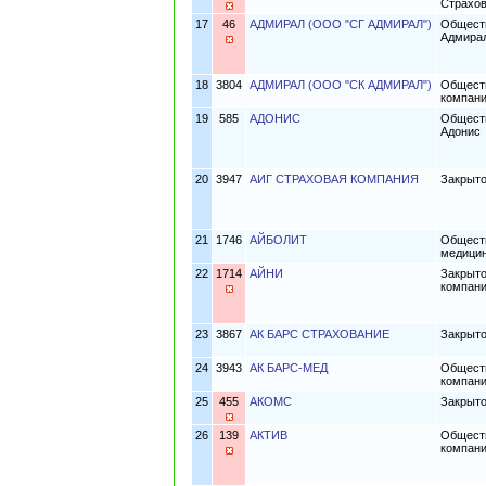
Страхо
17
46
АДМИРАЛ (ООО "СГ АДМИРАЛ")
Обществ
Адмира
18
3804
АДМИРАЛ (ООО "СК АДМИРАЛ")
Обществ
компан
19
585
АДОНИС
Обществ
Адонис
20
3947
АИГ СТРАХОВАЯ КОМПАНИЯ
Закрыто
21
1746
АЙБОЛИТ
Обществ
медицин
22
1714
АЙНИ
Закрыто
компани
23
3867
АК БАРС СТРАХОВАНИЕ
Закрыт
24
3943
АК БАРС-МЕД
Обществ
компан
25
455
АКОМС
Закрыто
26
139
АКТИВ
Обществ
компани