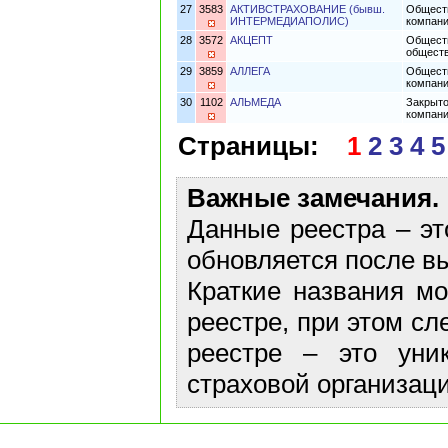
27
3583
АКТИВСТРАХОВАНИЕ (бывш.
Обществ
ИНТЕРМЕДИАПОЛИС)
компан
28
3572
АКЦЕПТ
Обществ
обществ
29
3859
АЛЛЕГА
Обществ
компани
30
1102
АЛЬМЕДА
Закрыто
компан
Страницы:
1
2
3
4
5
Важные замечания.
Данные реестра – эт
обновляется после в
Краткие названия м
реестре, при этом сл
реестре – это уни
страховой организаци