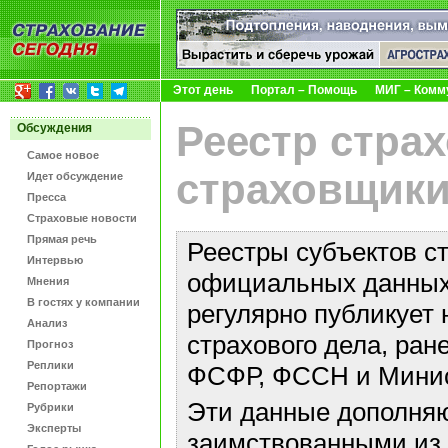
Этот день
Портал – Помощь
МИГ – Комм
Реестр стра
Обсуждения
Самое новое
страховщики
Идет обсуждение
Пресса
Страховые новости
Прямая речь
Реестры субъектов с
Интервью
официальных данных 
Мнения
В гостях у компании
регулярно публикует 
Анализ
страхового дела, ра
Прогноз
Реплики
ФСФР, ФССН и Минис
Репортажи
Эти данные дополняю
Рубрики
Эксперты
заимствованными из