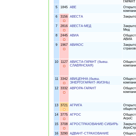
ГАРАНТ
5
1845
АВЕ
Открыто
компан
6
3156
АВЕСТА
Закрыто
7
2816
АВЕСТА-МЕД
Закрыто
Мед
8
2445
АВИА
Обществ
АВИА
9
1967
АВИКОС
Закрыто
страхо
10
1127
АВИСТА-ГАРАНТ (бывш.
Обществ
СЛАВЯНСКАЯ)
компан
11
3342
АВИЦЕННА (бывш.
Обществ
ЭНЕРГОГАРАНТ-ЖИЗНЬ)
компани
12
3332
АВРОРА-ГАРАНТ
Обществ
компан
13
3721
АГРИГА
Открыто
общест
14
3775
АГРОС
Обществ
АгроС
15
3708
АГРОСТРАХОВАНИЕ-СИБИРЬ
Закрыто
АгроСтр
16
3290
АДВАНТ-СТРАХОВАНИЕ
Обществ