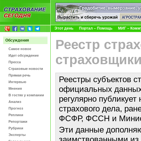
Этот день
Портал – Помощь
МИГ – Комм
Реестр стра
Обсуждения
Самое новое
страховщики
Идет обсуждение
Пресса
Страховые новости
Прямая речь
Реестры субъектов с
Интервью
официальных данных 
Мнения
В гостях у компании
регулярно публикует 
Анализ
страхового дела, ра
Прогноз
Реплики
ФСФР, ФССН и Минис
Репортажи
Эти данные дополняю
Рубрики
Эксперты
заимствованными из