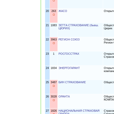
20
263
ЖАСО
Открыт
21
1083
ЗЕТТА СТРАХОВАНИЕ (бывш.
Общест
ЦЮРИХ)
Цюрих
22
3963
РЕГИОН СОЮЗ
Общест
Регион
23
1
РОСГОССТРАХ
Открыт
Страхо
24
1834
ЭНЕРГОГАРАНТ
Открыт
компан
25
3487
БИН СТРАХОВАНИЕ
Общест
26
3028
ОРАНТА
Общест
КОМПА
27
1826
НАЦИОНАЛЬНАЯ СТРАХОВАЯ
Страхо
ГРУППА
Страхо