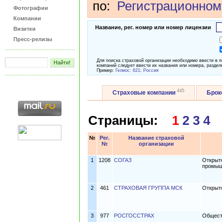
по:
Регистрационном
Фотографии
Компании
Название, рег. номер или номер лицензии
Визитки
Пресс-релизы
Для поиска страховой организации необходимо ввести в 
компаний следует ввести их названия или номера, раздел
Пример:
Гелиос; 621; Россия
445
Страховые компании
Бро
Страницы:
1
2
3
4
№
Рег.
Название страховой
№
организации
1
1208
СОГАЗ
Открыт
промыш
2
461
СТРАХОВАЯ ГРУППА МСК
Открыт
3
977
РОСГОССТРАХ
Общест