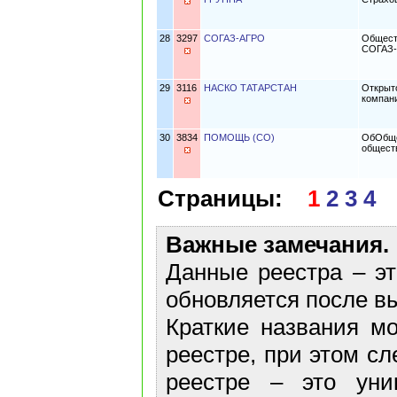
28
3297
СОГАЗ-АГРО
Общест
СОГАЗ-
29
3116
НАСКО ТАТАРСТАН
Открыт
компан
30
3834
ПОМОЩЬ (СО)
ОбОбще
общест
Страницы:
1
2
3
4
Важные замечания.
Данные реестра – эт
обновляется после в
Краткие названия м
реестре, при этом сл
реестре – это уни