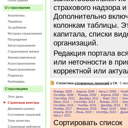
Голос рынка
страхового надзора и
О страховании
Дополнительно включ
Аналитика
Термины
колонкам таблицы. Э
За рубежом
капитала, списки ви
История страхования
Посредники
организаций.
Автострахование
Редакция портала вс
Страхование жизни
Авиакосмическое
или неточности в пр
Агрострахование
корректной или акту
Перестрахование
Подписка
Календарь
Статистика
отозванных лицензий
у СК.
C июл
Страховщики
Январь 2006
|
Апрель 2006
|
Август 2006
|
Нояб
Октябрь 2008
|
Январь 2009
|
Апрель 2009
|
Ию
Этот день
Сентябрь 2011
|
Декабрь 2011
|
Март 2012
|
Июн
Июнь 2014
|
Сентябрь 2014
|
Январь 2015
|
Апр
Страховые реестры
Октябрь 2016
|
Ноябрь 2016
|
Декабрь 2016
|
Ян
Динамика рынка
Ноябрь 2017
|
Февраль 2018
|
Март 2018
|
Май 
Апрель 2019
|
Июнь 2019
|
Октябрь 2019
|
Дека
Состояние лицензий
Август 2021
Сортировать список
Знак качества
Страховые рейтинги