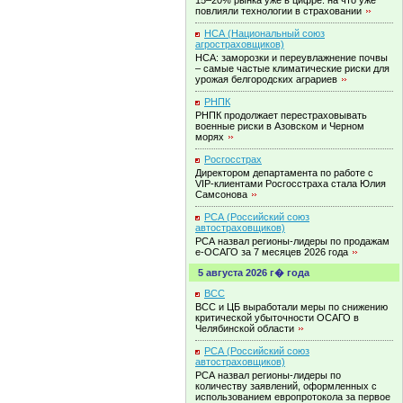
15–20% рынка уже в цифре: на что уже
повлияли технологии в
страховании
НСА (Национальный союз
агростраховщиков)
НСА: заморозки и переувлажнение почвы
– самые частые климатические риски для
урожая белгородских
аграриев
РНПК
РНПК продолжает перестраховывать
военные риски в Азовском и Черном
морях
Росгосстрах
Директором департамента по работе с
VIP-клиентами Росгосстраха стала Юлия
Самсонова
РСА (Российский союз
автостраховщиков)
РСА назвал регионы-лидеры по продажам
е-ОСАГО за 7 месяцев 2026
года
5 августа 2026 г� года
ВСС
ВСС и ЦБ выработали меры по снижению
критической убыточности ОСАГО в
Челябинской
области
РСА (Российский союз
автостраховщиков)
РСА назвал регионы-лидеры по
количеству заявлений, оформленных с
использованием европротокола за первое