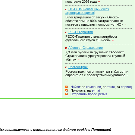
полугодие 2026
года
НСА (Национальный союз
агростраховщиков)
В пострадавшей от засухи Омской
области свыше 90% застрахованных
посевов защищены полисом «от
ЧС»
РЕСО-Гарантия
РЕСО-Гарантия стала партнёром
футбольного клуба
«Енисей»
Абсолют Страхование
7,3 млн рублей за грузовик: «Абсолют
Страхование» урегулировала крупный
убыток
Росгосстрах
Росгосстрах помог клиентам в Удмуртии
справиться с последствиями
ураганов
Найти
: по
компании
, по
теме
, за
период
Получать: на
e-mail
Отправить пресс-релиз
Вы соглашаетесь с использованием файлов cookie и Политикой