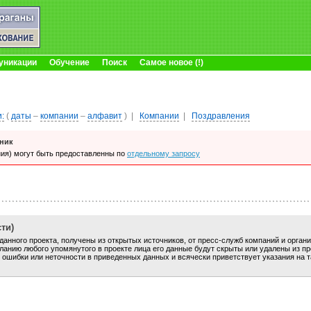
уникации
Обучение
Поиск
Самое новое (!)
:
(
даты
–
компании
–
алфавит
)
|
Компании
|
Поздравления
ник
ия) могут быть предоставленны по
отдельному запросу
ти)
анного проекта, получены из открытых источников, от пресс-служб компаний и орган
анию любого упомянутого в проекте лица его данные будут скрыты или удалены из пр
 ошибки или неточности в приведенных данных и всячески приветствует указания на 