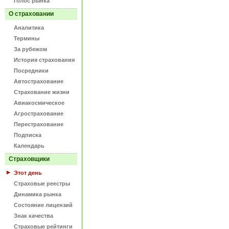
Голос рынка
О страховании
Аналитика
Термины
За рубежом
История страхования
Посредники
Автострахование
Страхование жизни
Авиакосмическое
Агрострахование
Перестрахование
Подписка
Календарь
Страховщики
Этот день
Страховые реестры
Динамика рынка
Состояние лицензий
Знак качества
Страховые рейтинги