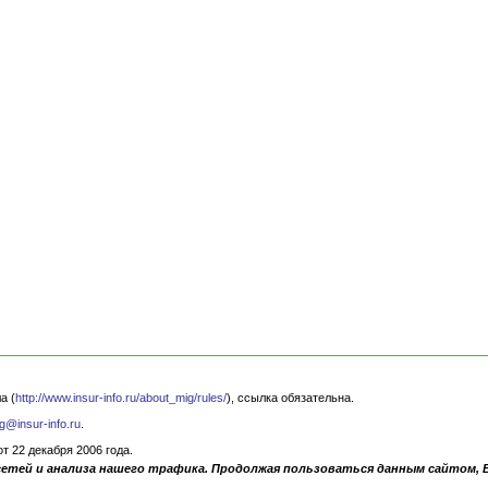
а (
http://www.insur-info.ru/about_mig/rules/
), ссылка обязательна.
g@insur-info.ru
.
 22 декабря 2006 года.
сетей и анализа нашего трафика. Продолжая пользоваться данным сайтом, 