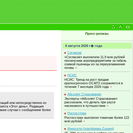
Пресс-релизы
6 августа 2026 г� года
Согласие
«Согласие» выплатило 11,9 млн рублей
пензенским агропредприятиям за гибель
озимой пшеницы из-за переувлажнения
почвы
НСИС
НСИС: Тренд на рост продаж
краткосрочного ОСАГО сохраняется в
течение 7 месяцев 2026
года
Абсолют Страхование
Эксперты «Абсолют Страхование»
рассказали, что делать при укусе
изаций или непосредственно из
насекомого в
путешествии
оекта «Этот день». Редакция
такие случаи с сообщением более
Росгосстрах
Росгосстрах выплатил томичам более 122
млн
рублей
Инносети (платформа Zunami)