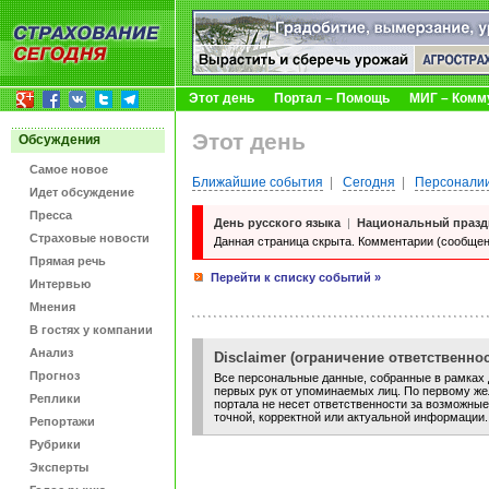
Этот день
Портал – Помощь
МИГ – Комм
Этот день
Обсуждения
Самое новое
Ближайшие события
|
Сегодня
|
Персоналии
Идет обсуждение
Пресса
День русского языка
|
Национальный празд
Страховые новости
Данная страница скрыта. Комментарии (сообщен
Прямая речь
Перейти к списку событий »
Интервью
Мнения
В гостях у компании
Анализ
Disclaimer (ограничение ответственнос
Прогноз
Все персональные данные, собранные в рамках д
первых рук от упоминаемых лиц. По первому жел
Реплики
портала не несет ответственности за возможные
точной, корректной или актуальной информации.
Репортажи
Рубрики
Эксперты