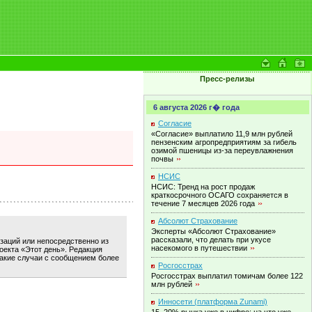
Пресс-релизы
6 августа 2026 г� года
Согласие
«Согласие» выплатило 11,9 млн рублей
пензенским агропредприятиям за гибель
озимой пшеницы из-за переувлажнения
почвы
НСИС
НСИС: Тренд на рост продаж
краткосрочного ОСАГО сохраняется в
течение 7 месяцев 2026
года
Абсолют Страхование
Эксперты «Абсолют Страхование»
рассказали, что делать при укусе
изаций или непосредственно из
насекомого в
путешествии
оекта «Этот день». Редакция
такие случаи с сообщением более
Росгосстрах
Росгосстрах выплатил томичам более 122
млн
рублей
Инносети (платформа Zunami)