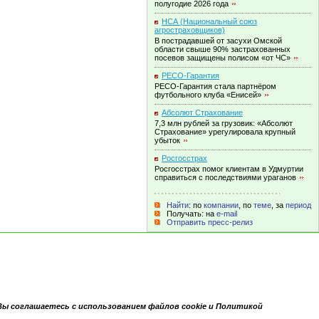
полугодие 2026
года
НСА (Национальный союз
агростраховщиков)
В пострадавшей от засухи Омской
области свыше 90% застрахованных
посевов защищены полисом «от
ЧС»
РЕСО-Гарантия
РЕСО-Гарантия стала партнёром
футбольного клуба
«Енисей»
Абсолют Страхование
7,3 млн рублей за грузовик: «Абсолют
Страхование» урегулировала крупный
убыток
Росгосстрах
Росгосстрах помог клиентам в Удмуртии
справиться с последствиями
ураганов
Найти
: по
компании
, по
теме
, за
период
Получать: на
e-mail
Отправить пресс-релиз
Вы соглашаетесь с использованием файлов cookie и Политикой