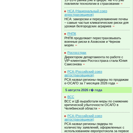
15–20% рынка уже в цифре: на что уже
повлияли технологии в
страховании
НСА (Национальный союз
агростраховщиков)
НСА: заморозки и переувлажнение почвы
– самые частые климатические риски для
урожая белгородских
аграриев
РНПК
РНПК продолжает перестраховывать
военные риски в Азовском и Черном
морях
Росгосстрах
Директором департамента по работе с
VIP-клиентами Росгосстраха стала Юлия
Самсонова
РСА (Российский союз
автостраховщиков)
РСА назвал регионы-лидеры по продажам
е-ОСАГО за 7 месяцев 2026
года
5 августа 2026 г� года
ВСС
ВСС и ЦБ выработали меры по снижению
критической убыточности ОСАГО в
Челябинской
области
РСА (Российский союз
автостраховщиков)
РСА назвал регионы-лидеры по
количеству заявлений, оформленных с
использованием европротокола за первое