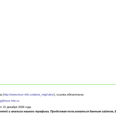
а (
http://www.insur-info.ru/about_mig/rules/
), ссылка обязательна.
g@insur-info.ru
.
 22 декабря 2006 года.
сетей и анализа нашего трафика. Продолжая пользоваться данным сайтом, 