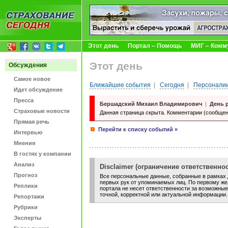
Этот день
Портал – Помощь
МИГ – Комм
Этот день
Обсуждения
Самое новое
Ближайшие события
|
Сегодня
|
Персоналии
Идет обсуждение
Пресса
Бершадский Михаил Владимирович
|
День 
Страховые новости
Данная страница скрыта. Комментарии (сообщен
Прямая речь
Перейти к списку событий »
Интервью
Мнения
В гостях у компании
Анализ
Disclaimer (ограничение ответственнос
Прогноз
Все персональные данные, собранные в рамках д
первых рук от упоминаемых лиц. По первому жел
Реплики
портала не несет ответственности за возможные
точной, корректной или актуальной информации.
Репортажи
Рубрики
Эксперты