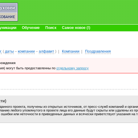
уникации
Обучение
Поиск
Самое новое (!)
:
(
даты
–
компании
–
алфавит
)
|
Компании
|
Поздравления
рождения
ия) могут быть предоставленны по
отдельному запросу
ти)
анного проекта, получены из открытых источников, от пресс-служб компаний и орган
анию любого упомянутого в проекте лица его данные будут скрыты или удалены из пр
 ошибки или неточности в приведенных данных и всячески приветствует указания на 