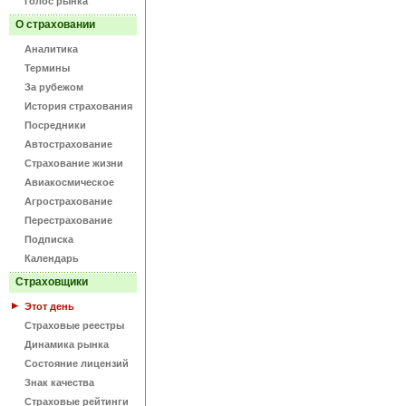
Голос рынка
О страховании
Аналитика
Термины
За рубежом
История страхования
Посредники
Автострахование
Страхование жизни
Авиакосмическое
Агрострахование
Перестрахование
Подписка
Календарь
Страховщики
Этот день
Страховые реестры
Динамика рынка
Состояние лицензий
Знак качества
Страховые рейтинги