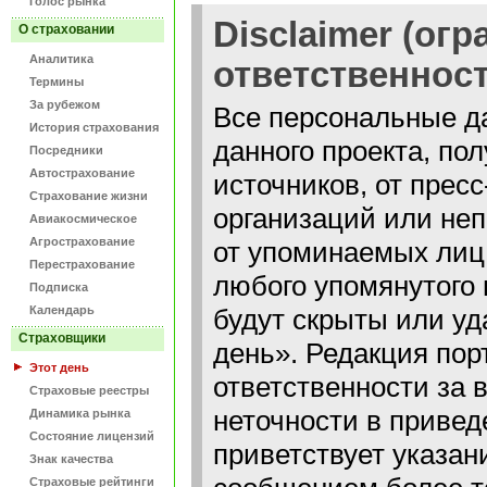
Голос рынка
Disclaimer (ог
О страховании
Аналитика
ответственност
Термины
За рубежом
Все персональные д
История страхования
данного проекта, по
Посредники
Автострахование
источников, от прес
Страхование жизни
организаций или неп
Авиакосмическое
Агрострахование
от упоминаемых лиц
Перестрахование
любого упомянутого 
Подписка
Календарь
будут скрыты или уд
Страховщики
день». Редакция пор
Этот день
ответственности за
Страховые реестры
неточности в привед
Динамика рынка
Состояние лицензий
приветствует указан
Знак качества
Страховые рейтинги