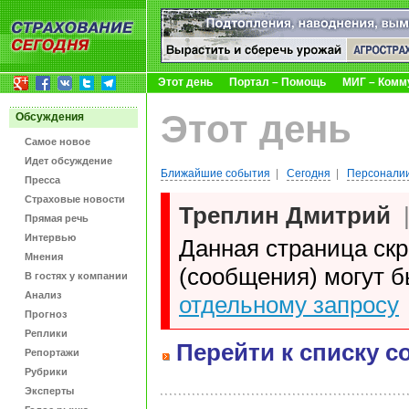
Этот день
Портал – Помощь
МИГ – Комм
Этот день
Обсуждения
Самое новое
Идет обсуждение
Ближайшие события
|
Сегодня
|
Персоналии
Пресса
Страховые новости
Треплин Дмитрий
Прямая речь
Интервью
Данная страница ск
Мнения
(сообщения) могут 
В гостях у компании
Анализ
отдельному запросу
Прогноз
Реплики
Перейти к списку с
Репортажи
Рубрики
Эксперты