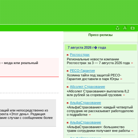
Пресс-релизы
7 августа 2026 г� года
Росгосстрах
Региональные новости компании
Росгосстрах за 3 — 7 августа 2026
года
я – мода или реальный
РЕСО-Гарантия
Хозяина тайги под защитой РЕСО-
Гарантия доставили в парк
Югры
Абсолют Страхование
«Абсолют Страхование» выплатила 8,2
млн рублей за сгоревший
грузовик
АльфаСтрахование
«АльфаСтрахование»: каждый четвертый
изаций или непосредственно из
сотрудник не рассказывает работодателю
оекта «Этот день». Редакция
о
подработке
такие случаи с сообщением более
АльфаСтрахование
«АльфаСтрахование»: большинство
травм сотрудники получают вне
работы