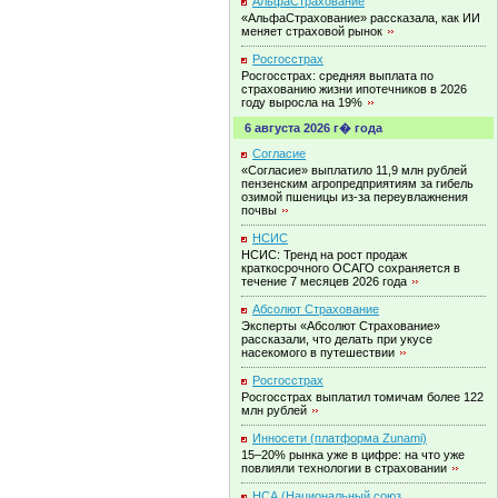
АльфаСтрахование
«АльфаСтрахование» рассказала, как ИИ
меняет страховой
рынок
Росгосстрах
Росгосстрах: средняя выплата по
страхованию жизни ипотечников в 2026
году выросла на
19%
6 августа 2026 г� года
Согласие
«Согласие» выплатило 11,9 млн рублей
пензенским агропредприятиям за гибель
озимой пшеницы из-за переувлажнения
почвы
НСИС
НСИС: Тренд на рост продаж
краткосрочного ОСАГО сохраняется в
течение 7 месяцев 2026
года
Абсолют Страхование
Эксперты «Абсолют Страхование»
рассказали, что делать при укусе
насекомого в
путешествии
Росгосстрах
Росгосстрах выплатил томичам более 122
млн
рублей
Инносети (платформа Zunami)
15–20% рынка уже в цифре: на что уже
повлияли технологии в
страховании
НСА (Национальный союз