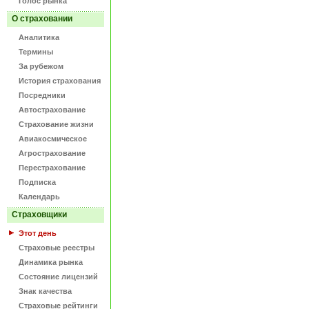
Голос рынка
О страховании
Аналитика
Термины
За рубежом
История страхования
Посредники
Автострахование
Страхование жизни
Авиакосмическое
Агрострахование
Перестрахование
Подписка
Календарь
Страховщики
Этот день
Страховые реестры
Динамика рынка
Состояние лицензий
Знак качества
Страховые рейтинги