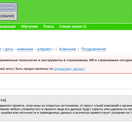
уникации
Обучение
Поиск
Самое новое (!)
:
(
даты
–
компании
–
алфавит
)
|
Компании
|
Поздравления
ременные технологии и инструменты в страховании. ИИ и страхование сегодн
ия) могут быть предоставленны по
отдельному запросу
ти)
анного проекта, получены из открытых источников, от пресс-служб компаний и орган
анию любого упомянутого в проекте лица его данные будут скрыты или удалены из пр
 ошибки или неточности в приведенных данных и всячески приветствует указания на 