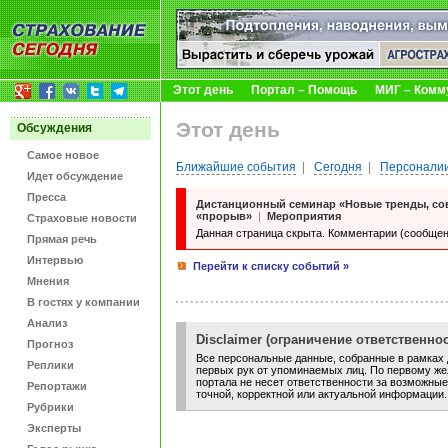
Этот день
Портал – Помощь
МИГ – Комм
Этот день
Обсуждения
Самое новое
Ближайшие события
|
Сегодня
|
Персоналии
Идет обсуждение
Пресса
Дистанционный семинар «Новые тренды, сов
«прорыв»
|
Мероприятия
Страховые новости
Данная страница скрыта. Комментарии (сообщен
Прямая речь
Интервью
Перейти к списку событий »
Мнения
В гостях у компании
Анализ
Disclaimer (ограничение ответственнос
Прогноз
Все персональные данные, собранные в рамках д
Реплики
первых рук от упоминаемых лиц. По первому жел
портала не несет ответственности за возможные
Репортажи
точной, корректной или актуальной информации.
Рубрики
Эксперты