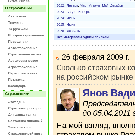
Голос рынка
2022:
Январь
,
Март
,
Апрель
,
Май
,
Декабрь
О страховании
2023:
Август
,
Ноябрь
Аналитика
2024:
Июнь
Термины
2025:
Июнь
За рубежом
2026:
Февраль
История страхования
Все материалы одним списком
Посредники
Автострахование
Страхование жизни
26 февраля 2009 г.
Авиакосмическое
Сколько страховых к
Агрострахование
Перестрахование
на российском рынке
Подписка
Календарь
Янов Вад
Страховщики
Председатель
Этот день
Страховые реестры
до 05.04.2011 
Динамика рынка
Состояние лицензий
На мой взгляд, вполне
Знак качества
страховом рынке Рос
Страховые рейтинги