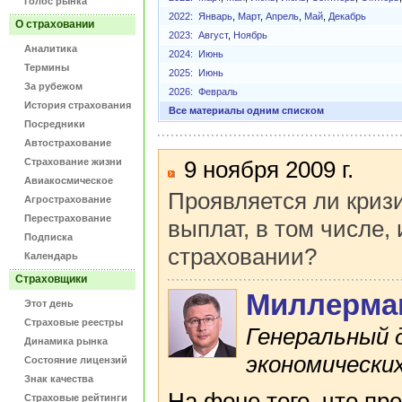
Голос рынка
2022:
Январь
,
Март
,
Апрель
,
Май
,
Декабрь
О страховании
2023:
Август
,
Ноябрь
Аналитика
2024:
Июнь
Термины
2025:
Июнь
За рубежом
2026:
Февраль
История страхования
Все материалы одним списком
Посредники
Автострахование
Страхование жизни
9 ноября 2009 г.
Авиакосмическое
Проявляется ли криз
Агрострахование
Перестрахование
выплат, в том числе,
Подписка
страховании?
Календарь
Страховщики
Миллерма
Этот день
Страховые реестры
Генеральный 
Динамика рынка
экономических
Состояние лицензий
Знак качества
На фоне того, что п
Страховые рейтинги