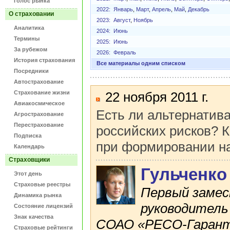
Голос рынка
2022:
Январь
,
Март
,
Апрель
,
Май
,
Декабрь
О страховании
2023:
Август
,
Ноябрь
Аналитика
2024:
Июнь
Термины
2025:
Июнь
За рубежом
2026:
Февраль
История страхования
Все материалы одним списком
Посредники
Автострахование
Страхование жизни
22 ноября 2011 г.
Авиакосмическое
Есть ли альтернатив
Агрострахование
Перестрахование
российских рисков? 
Подписка
при формировании н
Календарь
Страховщики
Гульченко
Этот день
Страховые реестры
Первый замес
Динамика рынка
руководитель
Состояние лицензий
Знак качества
СОАО «РЕСО-Гарант
Страховые рейтинги