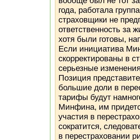
вообще был не тот за
года, работала групп
страховщики не предп
ответственность за ж
хотя были готовы, на
Если инициатива Мин
скорректированы в с
серьезные изменения 
Позиция представит
большие доли в пере
тарифы будут намног
Минфина, им придетс
участия в перестрахо
сократится, следова
в перестраховании ри