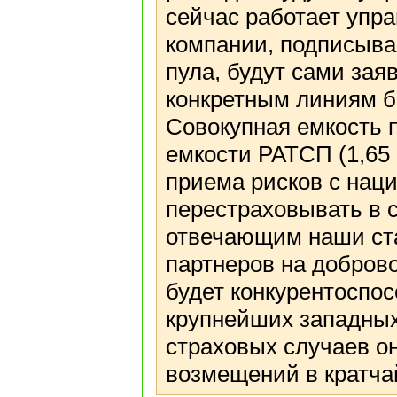
сейчас работает упр
компании, подписыв
пула, будут сами зая
конкретным линиям б
Совокупная емкость 
емкости РАТСП (1,65 
приема рисков с нац
перестраховывать в 
отвечающим наши ста
партнеров на доброво
будет конкурентоспо
крупнейших западных
страховых случаев о
возмещений в кратчай