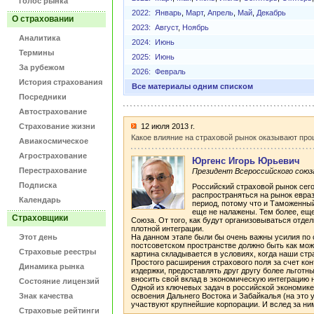
Голос рынка
2022:
Январь
,
Март
,
Апрель
,
Май
,
Декабрь
О страховании
2023:
Август
,
Ноябрь
Аналитика
2024:
Июнь
Термины
2025:
Июнь
За рубежом
2026:
Февраль
История страхования
Все материалы одним списком
Посредники
Автострахование
Страхование жизни
12 июля 2013 г.
Какое влияние на страховой рынок оказывают пр
Авиакосмическое
Агрострахование
Юргенс Игорь Юрьевич
Перестрахование
Президент Всероссийского союз
Подписка
Российский страховой рынок сего
распространяться на рынок евра
Календарь
период, потому что и Таможенный
еще не налажены. Тем более, еще
Страховщики
Союза. От того, как будут организовываться отд
плотной интеграции.
Этот день
На данном этапе были бы очень важны усилия по 
постсоветском пространстве должно быть как можн
Страховые реестры
картина складывается в условиях, когда наши стр
Простого расширения страхового поля за счет ко
Динамика рынка
издержки, предоставлять друг другу более льгот
вносить свой вклад в экономическую интеграцию
Состояние лицензий
Одной из ключевых задач в российской экономик
Знак качества
освоения Дальнего Востока и Забайкалья (на это 
участвуют крупнейшие корпорации. И вслед за ни
Страховые рейтинги