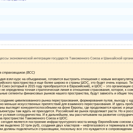
оцессы экономической интеграции государств Таможенного Союза и Шанхайской орган
а страховщиков (ВСС)
дня взял курс на объединение, готовится выстроить отношения с новым мегарегулятор
зийского пространства и еще более широко в страны ШОС, это будет очень хорошо. Т
 Союз (который в 2015 году преобразуется в Евразийский), и ШОС – это организации 
 не определена точная стратегическая линия в отношении страхования, которое, к со
ельные сегменты финансовых рынков нашего пространства, будут зависеть и общие тен
созданию цивилизованного рынка перестрахования, формирования пулов, выходу с ед
о меньше искусственных препятствий для взаимного перестрахования. И здесь пробле
аны выглядят конкурентоспособными на фоне Европы, где продолжается кризис и реце
нъюнктуры там ждать не приходится. Российский же рынок продолжает расти. Но и ро
ные условия сотрудничества. И в дальнейшем, мы рассчитываем на развитие сотрудни
 на пространстве Таможенного Союза и ШОС.
е сегодня является построение инфраструктурного моста между Европейским союзом 
уже выделено 10 трлн руб), создания двух кластеров – нефтегазового и терминала в Н
ми должны подключиться страховщики, поскольку все это нуждается в сопровождении 