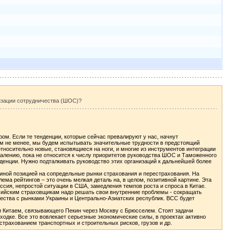
изации сотрудничества (ШОС)?
ом. Если те тенденции, которые сейчас превалируют у нас, начнут
ем не менее, мы будем испытывать значительные трудности в предстоящий
относительно новые, становящиеся на ноги, и многие из инструментов интеграции
жалению, пока не относится к числу приоритетов руководства ШОС и Таможенного
денции. Нужно подталкивать руководство этих организаций к дальнейшей более
иной позицией на сопредельные рынки страхования и перестрахования. На
ма рейтингов – это очень мелкая деталь на, в целом, позитивной картине. Эта
ссия, непростой ситуации в США, замедления темпов роста и спроса в Китае.
ссийским страховщикам надо решать свои внутренние проблемы - сокращать
чества с рынками Украины и Центрально-Азиатских республик. ВСС будет
и Китаем, связывающего Пекин через Москву с Брюсселем. Стоят задачи
аходке. Все это вовлекает серьезные экономические силы, в проектах активно
страхованием транспортных и строительных рисков, грузов и др.