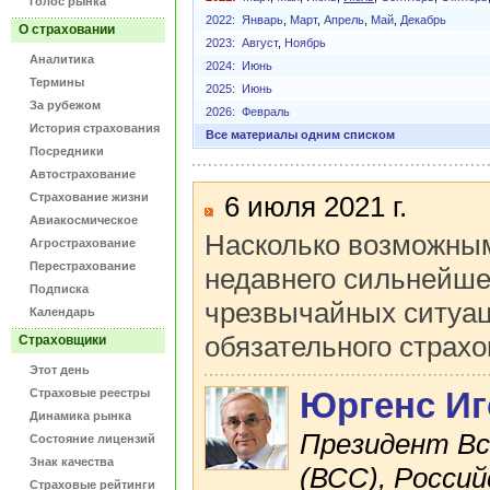
Голос рынка
2022:
Январь
,
Март
,
Апрель
,
Май
,
Декабрь
О страховании
2023:
Август
,
Ноябрь
Аналитика
2024:
Июнь
Термины
2025:
Июнь
За рубежом
2026:
Февраль
История страхования
Все материалы одним списком
Посредники
Автострахование
Страхование жизни
6 июля 2021 г.
Авиакосмическое
Насколько возможным
Агрострахование
Перестрахование
недавнего сильнейше
Подписка
чрезвычайных ситуац
Календарь
обязательного страх
Страховщики
Этот день
Страховые реестры
Юргенс И
Динамика рынка
Президент Вс
Состояние лицензий
Знак качества
(ВСС), Росси
Страховые рейтинги