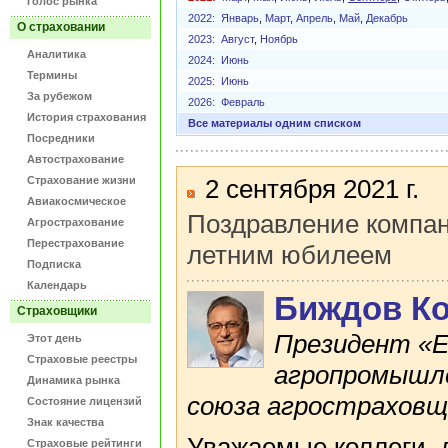
Голос рынка
2022:
Январь
,
Март
,
Апрель
,
Май
,
Декабрь
О страховании
2023:
Август
,
Ноябрь
Аналитика
2024:
Июнь
Термины
2025:
Июнь
За рубежом
2026:
Февраль
История страхования
Все материалы одним списком
Посредники
Автострахование
Страхование жизни
2 сентября 2021 г.
Авиакосмическое
Поздравление компан
Агрострахование
Перестрахование
летним юбилеем
Подписка
Календарь
Биждов Ко
Страховщики
Президент «Е
Этот день
Страховые реестры
агропромышле
Динамика рынка
союза агростраховщ
Состояние лицензий
Знак качества
Уважаемые коллеги, 
Страховые рейтинги