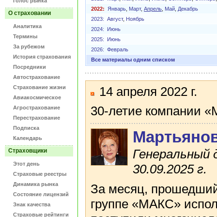
Голос рынка
2022:
Январь
,
Март
,
Апрель
,
Май
,
Декабрь
О страховании
2023:
Август
,
Ноябрь
Аналитика
2024:
Июнь
Термины
2025:
Июнь
За рубежом
2026:
Февраль
История страхования
Все материалы одним списком
Посредники
Автострахование
Страхование жизни
14 апреля 2022 г.
Авиакосмическое
30-летие компании 
Агрострахование
Перестрахование
Подписка
Мартьянов
Календарь
Генеральный 
Страховщики
Этот день
30.09.2025 г.
Страховые реестры
Динамика рынка
За месяц, прошедший 
Состояние лицензий
группе «МАКС» испол
Знак качества
Страховые рейтинги