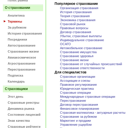
Голос рынка
Популярное страхование
О страховании
Организация страхования
История страхования
Аналитика
Теория страхования
Экономика страхования
Термины
Страховой рынок
За рубежом
Правовые вопросы
Договор страхования
История страхования
Убытки, страховые выплаты
Посредники
Индивидуальное страхование
ОСАГО
Автострахование
Автомобильное страхование
Страхование жизни
Страхование имущества
Страхование здоровья
Авиакосмическое
Страхование жизни
Агрострахование
Страхование от случайных происшествий
Страхование ответственности
Перестрахование
Для специалистов
Подписка
Страховые организации
Ассоциации и союзы
Календарь
Правовое регулирование
Страховщики
Юридическая практика
Страховые операции
Этот день
Международные страховые операции
Перестрахование
Страховые реестры
Договор перестрахования
Динамика рынка
Финансовое планирование
Страховая математика - актуарные расчеты
Состояние лицензий
Страхование за рубежом
Знак качества
Маркетинг и продажи
Управление ущербом
Страховые рейтинги