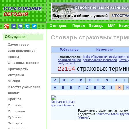
Этот день
Портал – Помощь
МИГ – Комм
Словарь страховых терм
Обсуждения
Самое новое
Рубрикатор
Источники
Идет обсуждение
Недавно искали:
limits of indemnity
,
assignment
,
n
Пресса
operation clause
,
permanent life insurance
,
нетто-
Страховые новости
perl
,
hazard
22104
страховых терми
Прямая речь
Интервью
A
B
C
D
E
F
G
H
I
Мнения
В гостях у компании
А
Б
В
Г
Д
Е
Ж
З
И
Й
Анализ
Прогноз
Реплики
Раздел подготовлен при активном
Репортажи
содействии
Консалтинговой групп
Рубрики
"Анкил"
.
Эксперты