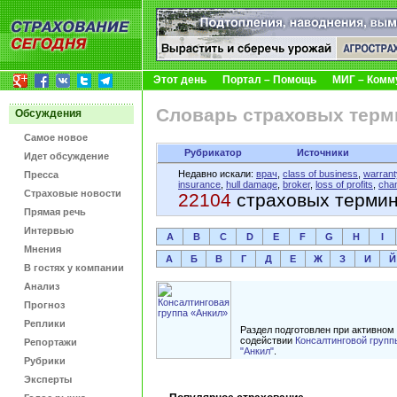
Этот день
Портал – Помощь
МИГ – Комм
Словарь страховых терм
Обсуждения
Самое новое
Рубрикатор
Источники
Идет обсуждение
Недавно искали:
врач
,
class of business
,
warrant
Пресса
insurance
,
hull damage
,
broker
,
loss of profits
,
cha
Страховые новости
22104
страховых терми
Прямая речь
Интервью
A
B
C
D
E
F
G
H
I
Мнения
А
Б
В
Г
Д
Е
Ж
З
И
Й
В гостях у компании
Анализ
Прогноз
Реплики
Раздел подготовлен при активном
содействии
Консалтинговой групп
Репортажи
"Анкил"
.
Рубрики
Эксперты