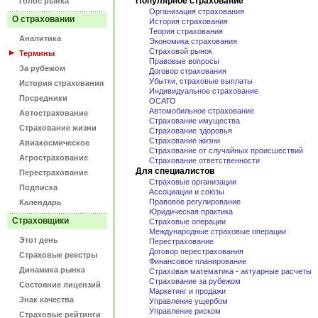
Популярное страхование
Голос рынка
Организация страхования
О страховании
История страхования
Теория страхования
Аналитика
Экономика страхования
Страховой рынок
Термины
Правовые вопросы
За рубежом
Договор страхования
Убытки, страховые выплаты
История страхования
Индивидуальное страхование
Посредники
ОСАГО
Автомобильное страхование
Автострахование
Страхование имущества
Страхование жизни
Страхование здоровья
Страхование жизни
Авиакосмическое
Страхование от случайных происшествий
Агрострахование
Страхование ответственности
Для специалистов
Перестрахование
Страховые организации
Подписка
Ассоциации и союзы
Правовое регулирование
Календарь
Юридическая практика
Страховщики
Страховые операции
Международные страховые операции
Этот день
Перестрахование
Договор перестрахования
Страховые реестры
Финансовое планирование
Динамика рынка
Страховая математика - актуарные расчеты
Страхование за рубежом
Состояние лицензий
Маркетинг и продажи
Знак качества
Управление ущербом
Управление риском
Страховые рейтинги