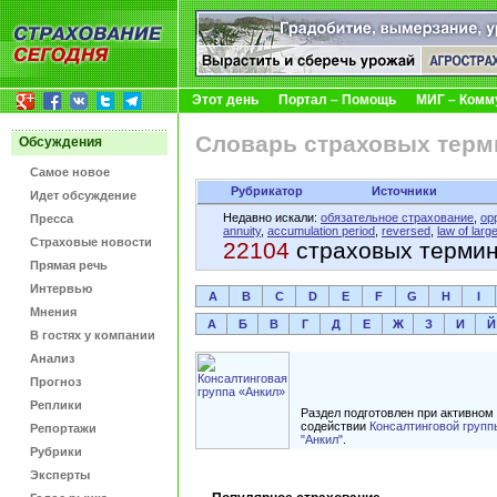
Этот день
Портал – Помощь
МИГ – Комм
Словарь страховых терм
Обсуждения
Самое новое
Рубрикатор
Источники
Идет обсуждение
Недавно искали:
обязательное страхование
,
opp
Пресса
annuity
,
accumulation period
,
reversed
,
law of larg
Страховые новости
22104
страховых терми
Прямая речь
Интервью
A
B
C
D
E
F
G
H
I
Мнения
А
Б
В
Г
Д
Е
Ж
З
И
Й
В гостях у компании
Анализ
Прогноз
Реплики
Раздел подготовлен при активном
содействии
Консалтинговой групп
Репортажи
"Анкил"
.
Рубрики
Эксперты