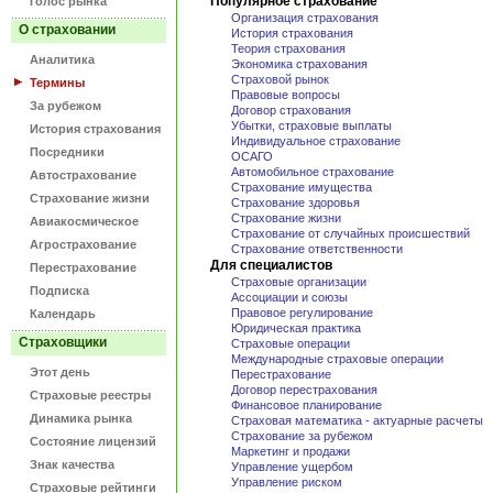
Популярное страхование
Голос рынка
Организация страхования
О страховании
История страхования
Теория страхования
Аналитика
Экономика страхования
Страховой рынок
Термины
Правовые вопросы
За рубежом
Договор страхования
Убытки, страховые выплаты
История страхования
Индивидуальное страхование
Посредники
ОСАГО
Автомобильное страхование
Автострахование
Страхование имущества
Страхование жизни
Страхование здоровья
Страхование жизни
Авиакосмическое
Страхование от случайных происшествий
Агрострахование
Страхование ответственности
Для специалистов
Перестрахование
Страховые организации
Подписка
Ассоциации и союзы
Правовое регулирование
Календарь
Юридическая практика
Страховщики
Страховые операции
Международные страховые операции
Этот день
Перестрахование
Договор перестрахования
Страховые реестры
Финансовое планирование
Динамика рынка
Страховая математика - актуарные расчеты
Страхование за рубежом
Состояние лицензий
Маркетинг и продажи
Знак качества
Управление ущербом
Управление риском
Страховые рейтинги