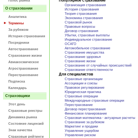
Популярное страхование
Голос рынка
Организация страхования
О страховании
История страхования
Теория страхования
Аналитика
Экономика страхования
Страховой рынок
Термины
Правовые вопросы
За рубежом
Договор страхования
Убытки, страховые выплаты
История страхования
Индивидуальное страхование
Посредники
ОСАГО
Автомобильное страхование
Автострахование
Страхование имущества
Страхование жизни
Страхование здоровья
Страхование жизни
Авиакосмическое
Страхование от случайных происшествий
Агрострахование
Страхование ответственности
Для специалистов
Перестрахование
Страховые организации
Подписка
Ассоциации и союзы
Правовое регулирование
Календарь
Юридическая практика
Страховщики
Страховые операции
Международные страховые операции
Этот день
Перестрахование
Договор перестрахования
Страховые реестры
Финансовое планирование
Динамика рынка
Страховая математика - актуарные расчеты
Страхование за рубежом
Состояние лицензий
Маркетинг и продажи
Знак качества
Управление ущербом
Управление риском
Страховые рейтинги