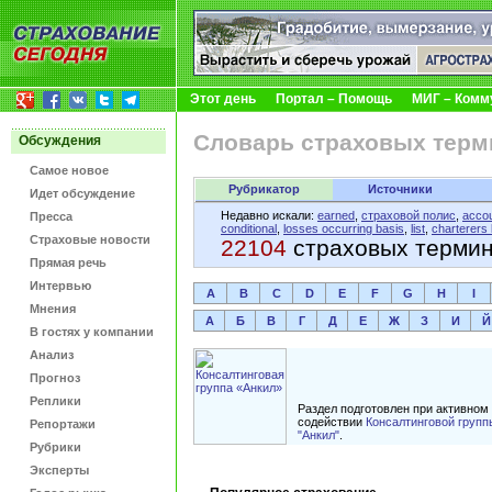
Этот день
Портал – Помощь
МИГ – Комм
Словарь страховых терм
Обсуждения
Самое новое
Рубрикатор
Источники
Идет обсуждение
Недавно искали:
earned
,
страховой полис
,
accou
Пресса
conditional
,
losses occurring basis
,
list
,
charterers l
Страховые новости
22104
страховых терми
Прямая речь
Интервью
A
B
C
D
E
F
G
H
I
Мнения
А
Б
В
Г
Д
Е
Ж
З
И
Й
В гостях у компании
Анализ
Прогноз
Реплики
Раздел подготовлен при активном
содействии
Консалтинговой групп
Репортажи
"Анкил"
.
Рубрики
Эксперты