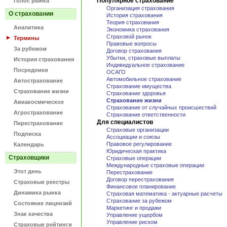
Популярное страхование
Голос рынка
Организация страхования
О страховании
История страхования
Теория страхования
Аналитика
Экономика страхования
Страховой рынок
Термины
Правовые вопросы
За рубежом
Договор страхования
Убытки, страховые выплаты
История страхования
Индивидуальное страхование
Посредники
ОСАГО
Автомобильное страхование
Автострахование
Страхование имущества
Страхование жизни
Страхование здоровья
Страхование жизни
Авиакосмическое
Страхование от случайных происшествий
Агрострахование
Страхование ответственности
Для специалистов
Перестрахование
Страховые организации
Подписка
Ассоциации и союзы
Правовое регулирование
Календарь
Юридическая практика
Страховщики
Страховые операции
Международные страховые операции
Этот день
Перестрахование
Договор перестрахования
Страховые реестры
Финансовое планирование
Динамика рынка
Страховая математика - актуарные расчеты
Страхование за рубежом
Состояние лицензий
Маркетинг и продажи
Знак качества
Управление ущербом
Управление риском
Страховые рейтинги