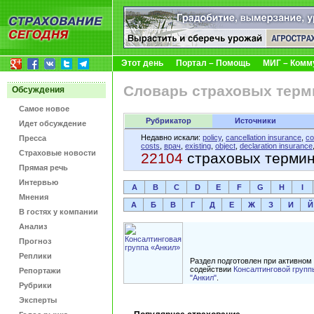
Этот день
Портал – Помощь
МИГ – Комм
Словарь страховых терм
Обсуждения
Самое новое
Рубрикатор
Источники
Идет обсуждение
Недавно искали:
policy
,
cancellation insurance
,
co
Пресса
costs
,
врач
,
existing
,
object
,
declaration insurance
Страховые новости
22104
страховых терми
Прямая речь
Интервью
A
B
C
D
E
F
G
H
I
Мнения
А
Б
В
Г
Д
Е
Ж
З
И
Й
В гостях у компании
Анализ
Прогноз
Реплики
Раздел подготовлен при активном
содействии
Консалтинговой групп
Репортажи
"Анкил"
.
Рубрики
Эксперты