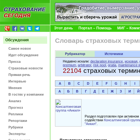
Этот день
Портал – Помощь
МИГ – Комм
Словарь страховых терм
Обсуждения
Самое новое
Рубрикатор
Источники
Идет обсуждение
Недавно искали:
declaration insurance
,
исковая
,
Пресса
premium
,
arbitrator
,
risk pool
,
gratia
,
maintenance i
Страховые новости
22104
страховых терми
Прямая речь
Интервью
A
B
C
D
E
F
G
H
I
Мнения
А
Б
В
Г
Д
Е
Ж
З
И
Й
В гостях у компании
Анализ
Прогноз
Реплики
Раздел подготовлен при активном
содействии
Консалтинговой групп
Репортажи
"Анкил"
.
Рубрики
Эксперты