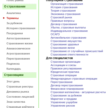
Популярное страхование
Голос рынка
Организация страхования
О страховании
История страхования
Теория страхования
Аналитика
Экономика страхования
Страховой рынок
Термины
Правовые вопросы
За рубежом
Договор страхования
Убытки, страховые выплаты
История страхования
Индивидуальное страхование
Посредники
ОСАГО
Автомобильное страхование
Автострахование
Страхование имущества
Страхование жизни
Страхование здоровья
Страхование жизни
Авиакосмическое
Страхование от случайных происшествий
Агрострахование
Страхование ответственности
Для специалистов
Перестрахование
Страховые организации
Подписка
Ассоциации и союзы
Правовое регулирование
Календарь
Юридическая практика
Страховщики
Страховые операции
Международные страховые операции
Этот день
Перестрахование
Договор перестрахования
Страховые реестры
Финансовое планирование
Динамика рынка
Страховая математика - актуарные расчеты
Страхование за рубежом
Состояние лицензий
Маркетинг и продажи
Знак качества
Управление ущербом
Управление риском
Страховые рейтинги