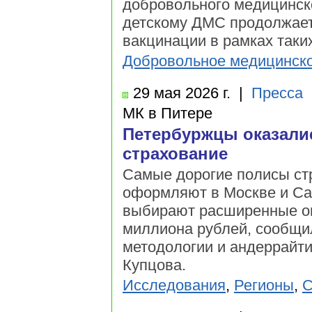
добровольного медицинско
детскому ДМС продолжает 
вакцинации в рамках таки
Добровольное медицинско
29 мая
2026 г.
|
Пресса
МК в Питере
Петербуржцы оказалис
страхование
Самые дорогие полисы стр
оформляют в Москве и Сан
выбирают расширенные оп
миллиона рублей, сообщи
методологии и андеррайти
Купцова.
Исследования
,
Регионы
,
С