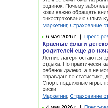
родинок. Почему заболева
кожи важно обращать вним
онкострахованию Ольга К
Маркетинг
,
Страхование о
6 мая
2026 г.
|
Пресс-ре
Красные флаги детско
родителей еще до нач
Летние лагеря остаются о
отдыха. Но практически ка
ребенок далеко, а я не мо
оправдан: по статистике, 
Спорт, подвижные игры, п
риски.
Маркетинг
,
Страхование о
4 мая
2026 г.
|
Пресс-ре