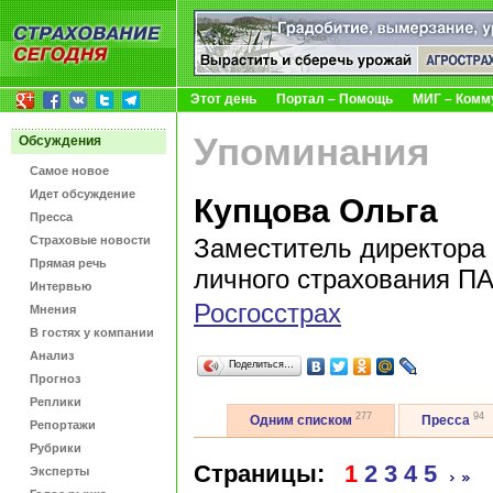
Этот день
Портал – Помощь
МИГ – Комм
Упоминания
Обсуждения
Самое новое
Идет обсуждение
Купцова Ольга
Пресса
Страховые новости
Заместитель директора 
Прямая речь
личного страхования П
Интервью
Росгосстрах
Мнения
В гостях у компании
Анализ
Поделиться…
Прогноз
Реплики
277
94
Одним списком
Пресса
Репортажи
Рубрики
Страницы:
1
2
3
4
5
Эксперты