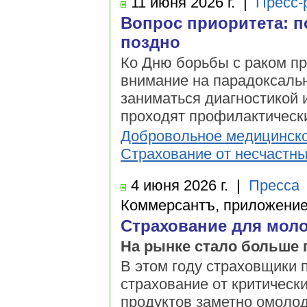
11 июня
2026 г.
|
Пресс-
Вопрос приоритета: 
поздно
Ко Дню борьбы с раком пр
внимание на парадоксальн
заниматься диагностикой 
проходят профилактически
Добровольное медицинско
Страхование от несчастны
4 июня
2026 г.
|
Пресса
Коммерсантъ, приложени
Страхование для мол
На рынке стало больше 
В этом году страховщики 
страхование от критическ
продуктов заметно омолод