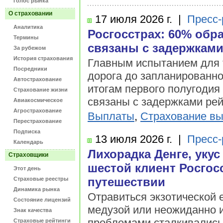
Голос рынка
О страховании
17 июля
2026 г.
|
Пресс-
Аналитика
Росгосстрах: 60% обр
Термины
связаны с задержками
За рубежом
История страхования
Главным испытанием для т
Посредники
дорога до запланированно
Автострахование
итогам первого полугоди
Страхование жизни
связаны с задержками рей
Авиакосмическое
Агрострахование
Выплаты
,
Страхование в
Перестрахование
Подписка
13 июля
2026 г.
|
Пресс-
Календарь
Лихорадка Денге, уку
Страховщики
шестой клиент Росгос
Этот день
путешествии
Страховые реестры
Динамика рынка
Отравиться экзотической е
Состояние лицензий
медузой или неожиданно и
Знак качества
проблемами сталкивались 
Страховые рейтинги