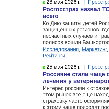
28 мая
2026 г.
|
Пресс-р
Росгосстрах назвал Т
всего
Ко Дню защиты детей Росг
защищенных регионов, где
несчастных случаев и тра
полисов вошли Башкортост
Исследования
,
Маркетинг
Рейтинги
25 мая
2026 г.
|
Пресс-р
Россияне стали чаще 
лечения у ветеринаро
Интерес россиян к страх
этом рынок всё ещё наход
страховку часто оформляю
к этому чаще приходят пос