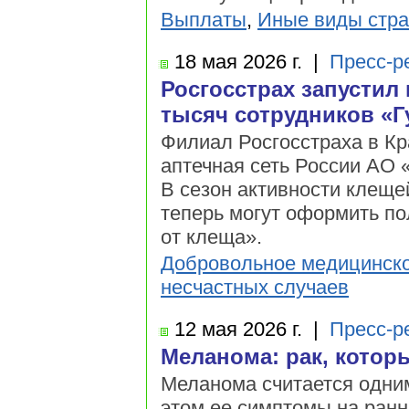
Выплаты
,
Иные виды стра
18 мая
2026 г.
|
Пресс-р
Росгосстрах запустил
тысяч сотрудников «Г
Филиал Росгосстраха в Кр
аптечная сеть России АО 
В сезон активности клеще
теперь могут оформить п
от клеща».
Добровольное медицинско
несчастных случаев
12 мая
2026 г.
|
Пресс-р
Меланома: рак, котор
Меланома считается одним
этом ее симптомы на ранн