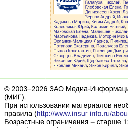
Галагуза Николай
,
Га
Глебовская Елена
,
Г
Даниелссон Хокан Ла
Зернов Андрей
,
Иван
Кадыкова Марина
,
Кигим Андрей
,
Ков
Колесников Юрий
,
Коломин Евгений
,
Маковская Елена
,
Малышев Никола
Мартьянова Надежда
,
Моторин Миха
Орланюк-Малицкая Лариса
,
Пилипец
Потапова Екатерина
,
Поцелуева Еле
Пылов Константин
,
Раковщик Дмитри
Скворцов Владимир
,
Тимохина Евген
Чиханчин Юрий
,
Щербакова Татьяна
Яковлев Михаил
,
Янков Кирилл
,
Яно
© 2003–2026 ЗАО Медиа-Информаци
(МИГ).
При использовании материалов нео
правила (
http://www.insur-info.ru/abou
Возрастные ограничения – старше 12