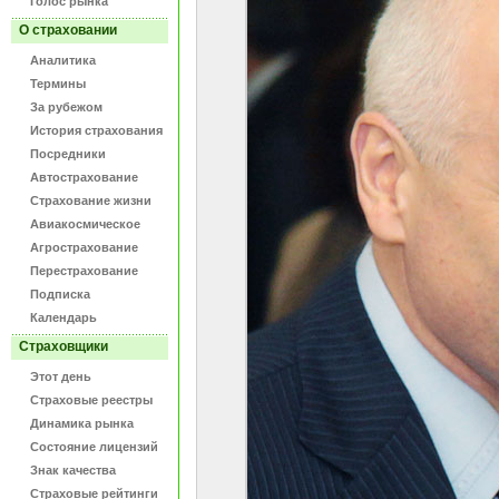
Голос рынка
О страховании
Аналитика
Термины
За рубежом
История страхования
Посредники
Автострахование
Страхование жизни
Авиакосмическое
Агрострахование
Перестрахование
Подписка
Календарь
Страховщики
Этот день
Страховые реестры
Динамика рынка
Состояние лицензий
Знак качества
Страховые рейтинги