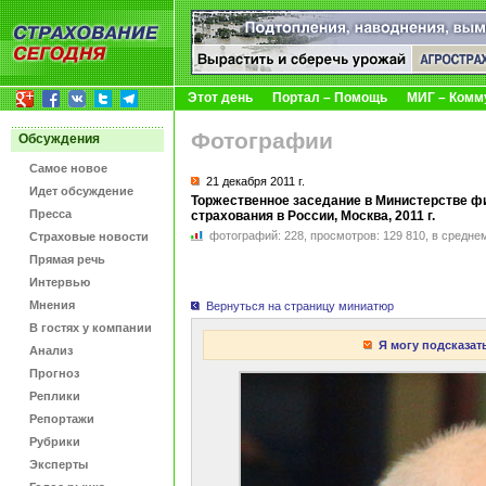
Этот день
Портал – Помощь
МИГ – Комм
Фотографии
Обсуждения
Самое новое
21 декабря
2011 г.
Идет обсуждение
Торжественное заседание в Министерстве ф
Пресса
страхования в России, Москва, 2011 г.
фотографий:
228
,
просмотров:
129 810
,
в средне
Страховые новости
Прямая речь
Интервью
Мнения
Вернуться на страницу миниатюр
В гостях у компании
Я могу подсказат
Анализ
Прогноз
Реплики
Репортажи
Рубрики
Эксперты