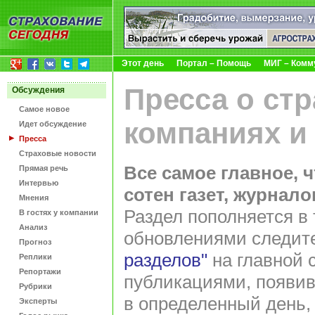
Этот день
Портал – Помощь
МИГ – Комм
Пресса о ст
Обсуждения
Самое новое
компаниях и
Идет обсуждение
Пресса
Страховые новости
Все самое главное, 
Прямая речь
Интервью
сотен газет, журнал
Мнения
Раздел пополняется в 
В гостях у компании
Анализ
обновлениями следит
Прогноз
разделов"
на главной 
Реплики
Репортажи
публикациями, появив
Рубрики
в определенный день,
Эксперты