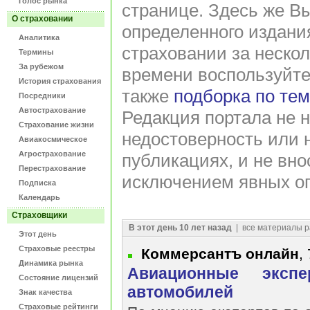
Голос рынка
странице. Здесь же В
О страховании
определенного издани
Аналитика
страховании за нескол
Термины
За рубежом
времени воспользуйт
История страхования
также
подборка по те
Посредники
Автострахование
Редакция портала не н
Страхование жизни
недостоверность или 
Авиакосмическое
Агрострахование
публикациях, и не вно
Перестрахование
исключением явных оп
Подписка
Календарь
Страховщики
В этот день 10 лет назад
| все материалы р
Этот день
Страховые реестры
Коммерсантъ онлайн
,
Динамика рынка
Авиационные экспе
Состояние лицензий
автомобилей
Знак качества
Страховые рейтинги