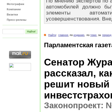
По мнению экспертов по 
Фотографии
автомобилей должно бы
Компании
элементы автом
Визитки
усовершенствования. Внед
Пресс-релизы
Найти
:
главное
, по
изданию
, по
теме
, за
период
Парламентская газет
Сенатор Жур
рассказал, ка
решит новый
инвестстрахо
Законопроект: №