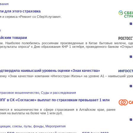
вания
ли для этого страховка
 и сервиса «Ремонт со СберУслугами».
е
айским товарам
ам. Наиболее полюбились россиянам произведенные в Китае бытовые мелочи, оде
 результаты опроса* к Дню образования КНР 1 октября, проведенного банком «Открыт
одтвердила наивысший уровень оценки «Знак качества»
енку «Знак качества» компании «Ингосстрах-Жизнь» на уровне А1 – наивысший уро
траховое мошенничество
,
Суды и расследования
ПГ в СК «Согласие» выплат по страховкам превышает 1 млн
няются в мошенничестве в сфере страхования в Алтайском крае, ранее
ния на выплаты на более чем 1 млн руб.
циации, союзы, пулы, фонды
,
Мероприятия