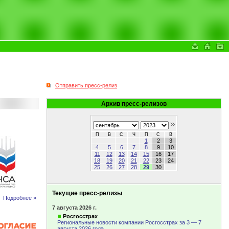
Отправить пресс-релиз
Архив пресс-релизов
П
В
С
Ч
П
С
В
1
2
3
4
5
6
7
8
9
10
11
12
13
14
15
16
17
18
19
20
21
22
23
24
25
26
27
28
29
30
Текущие пресс-релизы
Подробнее »
7 августа 2026 г.
Росгосстрах
Региональные новости компании Росгосстрах за 3 — 7
августа 2026 года