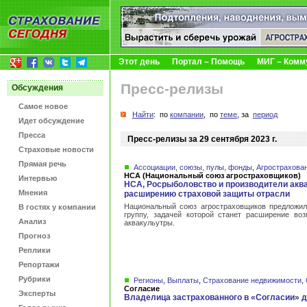
Этот день
Портал – Помощь
МИГ – Комм
Пресс-релизы
Обсуждения
Самое новое
Найти
: по
компании
, по
теме
, за
период
Идет обсуждение
Пресса
Пресс-релизы за 29 сентября 2023 г.
Страховые новости
Прямая речь
Ассоциации, союзы, пулы, фонды
,
Агрострахова
НСА (Национальный союз агростраховщиков)
Интервью
НСА, Росрыболовство и производители акв
Мнения
расширению страховой защиты отрасли
Национальный союз агростраховщиков предложил
В гостях у компании
группу, задачей которой станет расширение во
Анализ
аквакульутры.
Прогноз
Реплики
Репортажи
Рубрики
Регионы
,
Выплаты
,
Страхование недвижимости
,
Согласие
Эксперты
Владелица застрахованного в «Согласии» д