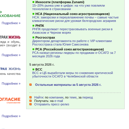
Инносети (платформа Zunami)
15–20% рынка уже в цифре: на что уже повлияли
технологии в страховании
НСА (Национальный союз агростраховщиков)
НСА: заморозки и переувлажнение почвы – самые частые
климатические риски для урожая белгородских аграриев
Подробнее »
РНПК
РНПК продолжает перестраховывать военные риски в
Азовском и Черном морях
Росгосстрах
Директором департамента по работе с VIP-клиентами
жда и обувь,
Росгосстраха стала Юлия Самсонова
ие» (входит в
РСА (Российский союз автостраховщиков)
РСА назвал регионы-лидеры по продажам е-ОСАГО за 7
Подробнее »
месяцев 2026 года
5 августа 2026 г.
ВСС
ВСС и ЦБ выработали меры по снижению критической
вень качества
убыточности ОСАГО в Челябинской области
Подробнее »
Остальные материалы за 5 августа 2026 г.
Найти
: по
компании
, по
теме
, за
период
Получать: на
e-mail
Отправить пресс-релиз
Подробнее »