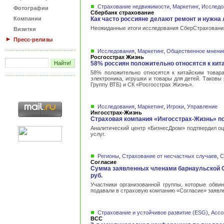
Страхование недвижимости
,
Маркетинг
,
Исследо
Фотографии
Сбербанк страхование
Компании
Как часто россияне делают ремонт и нужна 
Неожиданные итоги исследования СберСтрахования
Визитки
Пресс-релизы
Исследования
,
Маркетинг
,
Общественное мнени
Росгосстрах Жизнь
58% россиян положительно относятся к кит
58% положительно относятся к китайским товар
электроника, игрушки и товары для детей. Таковы
Группу ВТБ) и СК «Росгосстрах Жизнь».
Исследования
,
Маркетинг
,
Игроки
,
Управление
Ингосстрах-Жизнь
Страховая компания «Ингосстрах-Жизнь» п
Аналитический центр «БизнесДром» подтвердил оц
услуг.
Регионы
,
Страхование от несчастных случаев
,
С
Согласие
Сумма заявленных членами барнаульской О
руб.
Участники организованной группы, которые обви
подавали в страховую компанию «Согласие» заявле
Страхование и устойчивое развитие (ESG)
,
Ассо
ВСС