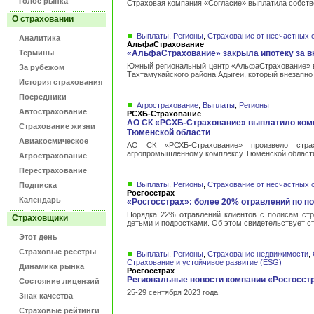
Голос рынка
Страховая компания «Согласие» выплатила собстве
О страховании
Выплаты
,
Регионы
,
Страхование от несчастных 
Аналитика
АльфаСтрахование
Термины
«АльфаСтрахование» закрыла ипотеку за в
Южный региональный центр «АльфаСтрахование» вы
За рубежом
Тахтамукайского района Адыгеи, который внезапно 
История страхования
Посредники
Агрострахование
,
Выплаты
,
Регионы
Автострахование
РСХБ-Страхование
АО СК «РСХБ-Страхование» выплатило ком
Страхование жизни
Тюменской области
Авиакосмическое
АО СК «РСХБ-Страхование» произвело страх
агропромышленному комплексу Тюменской област
Агрострахование
Перестрахование
Выплаты
,
Регионы
,
Страхование от несчастных 
Подписка
Росгосстрах
Календарь
«Росгосстрах»: более 20% отравлений по п
Порядка 22% отравлений клиентов с полисам стр
Страховщики
детьми и подростками. Об этом свидетельствует с
Этот день
Страховые реестры
Выплаты
,
Регионы
,
Страхование недвижимости
,
Страхование и устойчивое развитие (ESG)
Динамика рынка
Росгосстрах
Региональные новости компании «Росгосст
Состояние лицензий
25-29 сентября 2023 года
Знак качества
Страховые рейтинги