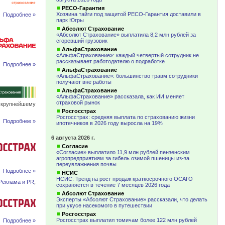
РЕСО-Гарантия
Хозяина тайги под защитой РЕСО-Гарантия доставили в
Подробнее »
парк Югры
Абсолют Страхование
«Абсолют Страхование» выплатила 8,2 млн рублей за
сгоревший грузовик
АльфаСтрахование
«АльфаСтрахование»: каждый четвертый сотрудник не
рассказывает работодателю о подработке
Подробнее »
АльфаСтрахование
«АльфаСтрахование»: большинство травм сотрудники
получают вне работы
АльфаСтрахование
«АльфаСтрахование» рассказала, как ИИ меняет
страховой рынок
крупнейшему
Росгосстрах
Росгосстрах: средняя выплата по страхованию жизни
Подробнее »
ипотечников в 2026 году выросла на 19%
6 августа 2026 г.
Согласие
«Согласие» выплатило 11,9 млн рублей пензенским
агропредприятиям за гибель озимой пшеницы из-за
переувлажнения почвы
Подробнее »
НСИС
НСИС: Тренд на рост продаж краткосрочного ОСАГО
Реклама и PR
,
сохраняется в течение 7 месяцев 2026 года
Абсолют Страхование
Эксперты «Абсолют Страхование» рассказали, что делать
при укусе насекомого в путешествии
Росгосстрах
Росгосстрах выплатил томичам более 122 млн рублей
Подробнее »