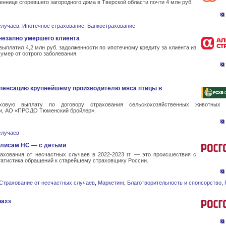
ннице сгоревшего загородного дома в Тверской области почти 4 млн руб.
случаев
,
Ипотечное страхование
,
Банкострахование
незапно умершего клиента
платил 4,2 млн руб. задолженности по ипотечному кредиту за клиента из
умер от острого заболевания.
пенсацию крупнейшему производителю мяса птицы в
овую выплату по договору страхования сельскохозяйственных животных 
и, АО «ПРОДО Тюменский бройлер».
случаев
олисам НС — с детьми
ахования от несчастных случаев в 2022-2023 гг. — это происшествия с
татистика обращений к старейшему страховщику России.
Страхование от несчастных случаев
,
Маркетинг
,
Благотворительность и спонсорство
,
рах»