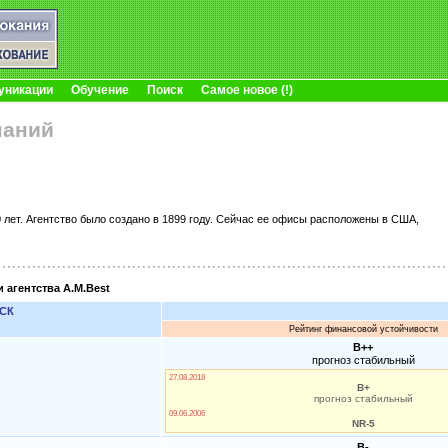
уникации
Обучение
Поиск
Самое новое (!)
паний
 лет. Агентство было создано в 1899 году. Сейчас ее офисы расположены в США,
агентства A.M.Best
 СК
Рейтинг финансовой устойчивости
B++
прогноз стабильный
27.08.2018
B+
прогноз стабильный
09.06.2006
NR-5
B-