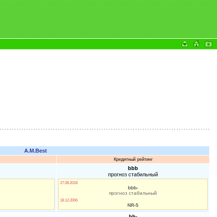
A.M.Best
Кредитный рейтинг
bbb
прогноз стабильный
27.08.2018
bbb-
прогноз стабильный
18.12.2006
NR-5
bb-