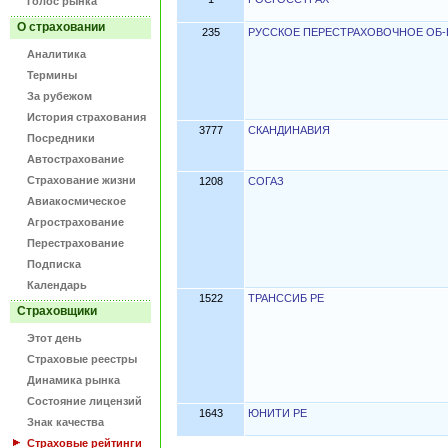
Голос рынка
О страховании
235
РУССКОЕ ПЕРЕСТРАХОВОЧНОЕ ОБ-
Аналитика
Термины
За рубежом
История страхования
3777
СКАНДИНАВИЯ
Посредники
Автострахование
Страхование жизни
1208
СОГАЗ
Авиакосмическое
Агрострахование
Перестрахование
Подписка
Календарь
1522
ТРАНССИБ РЕ
Страховщики
Этот день
Страховые реестры
Динамика рынка
Состояние лицензий
1643
ЮНИТИ РЕ
Знак качества
Страховые рейтинги