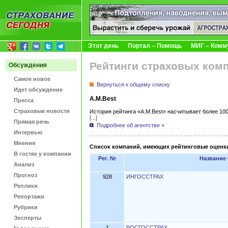
Этот день
Портал – Помощь
МИГ – Комм
Рейтинги страховых ком
Обсуждения
Самое новое
Вернуться к общему списку
Идет обсуждение
A.M.Best
Пресса
Страховые новости
История рейтинга «A.M.Best» насчитывает более 100
[...]
Прямая речь
Подробнее об агентстве »
Интервью
Мнения
Список компаний, имеющих рейтинговые оценки 
В гостях у компании
Рег. №
Название
Анализ
Прогноз
928
ИНГОССТРАХ
Реплики
Репортажи
Рубрики
Эксперты
1
РОСГОССТРАХ